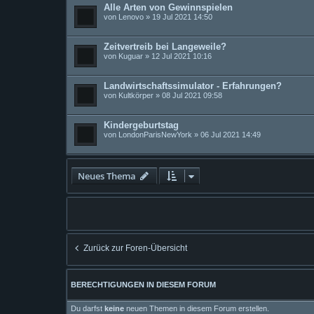
Alle Arten von Gewinnspielen
von
Lenovo
» 19 Jul 2021 14:50
Zeitvertreib bei Langeweile?
von
Kuguar
» 12 Jul 2021 10:16
Landwirtschaftssimulator - Erfahrungen?
von
Kultkörper
» 08 Jul 2021 09:58
Kindergeburtstag
von
LondonParisNewYork
» 06 Jul 2021 14:49
Neues Thema
Zurück zur Foren-Übersicht
BERECHTIGUNGEN IN DIESEM FORUM
Du darfst
keine
neuen Themen in diesem Forum erstellen.