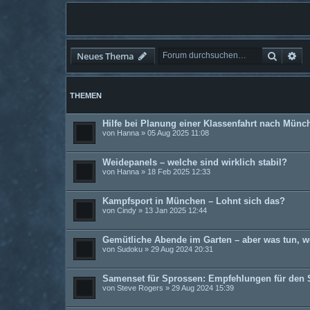
Suche
Er
Neues Thema
THEMEN
Hilfe bei Planung einer Klassenfahrt nach Münc
von
Hanna
» 05 Aug 2025 11:08
Weidepanels – welche sind wirklich stabil?
von
Hanna
» 18 Feb 2025 12:33
Kampfsport in München – Lohnt sich das?
von
Cindy
» 13 Jan 2025 12:44
Gemütliche Abende im Garten – aber was tun, we
von
Sudoku
» 29 Aug 2024 20:31
Samenset für Sprossen: Empfehlungen für den 
von
Steve Rogers
» 29 Aug 2024 15:39