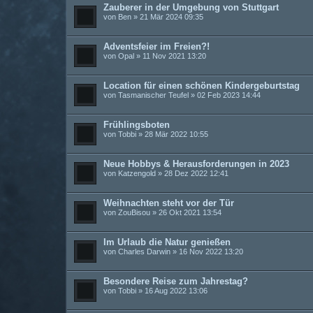
Zauberer in der Umgebung von Stuttgart
von
Ben
» 21 Mär 2024 09:35
Adventsfeier im Freien?!
von
Opal
» 11 Nov 2021 13:20
Location für einen schönen Kindergeburtstag
von
Tasmanischer Teufel
» 02 Feb 2023 14:44
Frühlingsboten
von
Tobbi
» 28 Mär 2022 10:55
Neue Hobbys & Herausforderungen in 2023
von
Katzengold
» 28 Dez 2022 12:41
Weihnachten steht vor der Tür
von
ZouBisou
» 26 Okt 2021 13:54
Im Urlaub die Natur genießen
von
Charles Darwin
» 16 Nov 2022 13:20
Besondere Reise zum Jahrestag?
von
Tobbi
» 16 Aug 2022 13:06