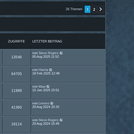
1
2
Nächste
26 Themen
ZUGRIFFE
LETZTER BEITRAG
von
Steve Rogers
05 Aug 2025 11:52
13546
von
Hanna
18 Feb 2025 12:48
64705
von
Maui
15 Jan 2025 15:01
11989
von
Lenovo
29 Aug 2024 20:33
41360
von
Steve Rogers
29 Aug 2024 15:49
18114