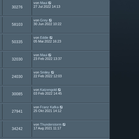
von
Maui
27 Jul 2022 14:13
30276
von
Grey
30 Jun 2022 10:22
58103
von
Eddie
05 Mai 2022 16:23
50335
von
Maui
23 Feb 2022 13:37
32030
von
Smiley
22 Feb 2022 12:03
24030
von
Katzengold
03 Feb 2022 14:45
30085
von
Franz Kafka
25 Okt 2021 14:12
27941
von
Thunderstorm
17 Aug 2021 11:17
34242