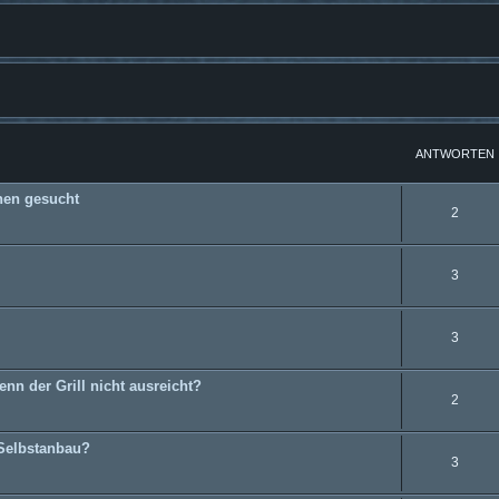
weiterte Suche
ANTWORTEN
hen gesucht
2
3
3
nn der Grill nicht ausreicht?
2
Selbstanbau?
3