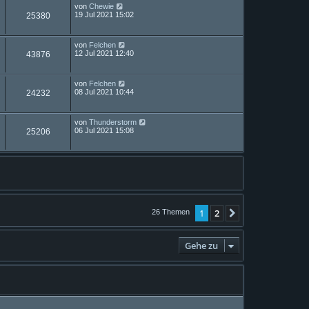
von
Chewie
19 Jul 2021 15:02
25380
von
Felchen
12 Jul 2021 12:40
43876
von
Felchen
08 Jul 2021 10:44
24232
von
Thunderstorm
06 Jul 2021 15:08
25206
1
2
Nächste
26 Themen
Gehe zu