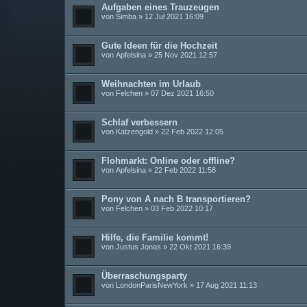
Aufgaben eines Trauzeugen
von
Simba
» 12 Jul 2021 16:09
Gute Ideen für die Hochzeit
von
Apfelsina
» 25 Nov 2021 12:57
Weihnachten im Urlaub
von
Felchen
» 07 Dez 2021 16:50
Schlaf verbessern
von
Katzengold
» 22 Feb 2022 12:05
Flohmarkt: Online oder offline?
von
Apfelsina
» 22 Feb 2022 11:58
Pony von A nach B transportieren?
von
Felchen
» 03 Feb 2022 10:17
Hilfe, die Familie kommt!
von
Justus Jonas
» 22 Okt 2021 16:39
Überraschungsparty
von
LondonParisNewYork
» 17 Aug 2021 11:13