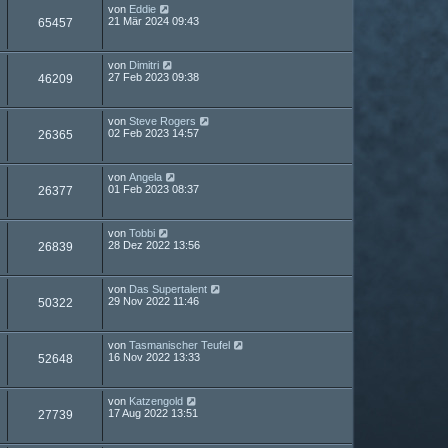
von
Eddie
21 Mär 2024 09:43
65457
von
Dimitri
27 Feb 2023 09:38
46209
von
Steve Rogers
02 Feb 2023 14:57
26365
von
Angela
01 Feb 2023 08:37
26377
von
Tobbi
28 Dez 2022 13:56
26839
von
Das Supertalent
29 Nov 2022 11:46
50322
von
Tasmanischer Teufel
16 Nov 2022 13:33
52648
von
Katzengold
17 Aug 2022 13:51
27739