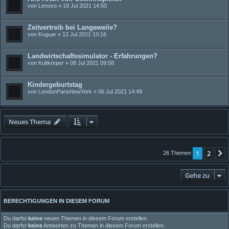
von
Lenovo
» 19 Jul 2021 14:50
Zeitvertreib bei Langeweile?
von
Kuguar
» 12 Jul 2021 10:16
Landwirtschaftssimulator - Erfahrungen?
von
Kultkörper
» 08 Jul 2021 09:58
Kindergeburtstag
von
LondonParisNewYork
» 06 Jul 2021 14:49
Neues Thema
1
2
26 Themen
Gehe zu
BERECHTIGUNGEN IN DIESEM FORUM
Du darfst
keine
neuen Themen in diesem Forum erstellen.
Du darfst
keine
Antworten zu Themen in diesem Forum erstellen.