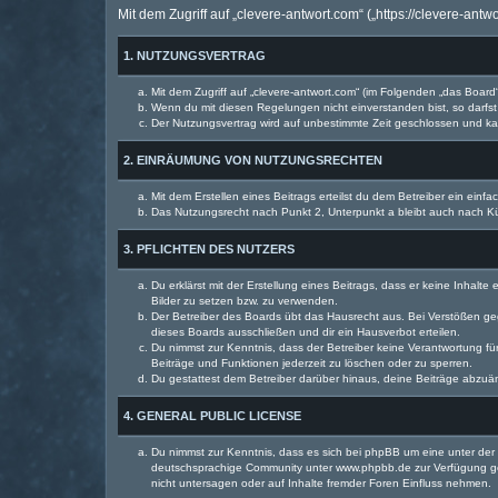
Mit dem Zugriff auf „clevere-antwort.com“ („https://clevere-an
1. NUTZUNGSVERTRAG
Mit dem Zugriff auf „clevere-antwort.com“ (im Folgenden „das Boar
Wenn du mit diesen Regelungen nicht einverstanden bist, so darfst 
Der Nutzungsvertrag wird auf unbestimmte Zeit geschlossen und kan
2. EINRÄUMUNG VON NUTZUNGSRECHTEN
Mit dem Erstellen eines Beitrags erteilst du dem Betreiber ein ein
Das Nutzungsrecht nach Punkt 2, Unterpunkt a bleibt auch nach 
3. PFLICHTEN DES NUTZERS
Du erklärst mit der Erstellung eines Beitrags, dass er keine Inhalt
Bilder zu setzen bzw. zu verwenden.
Der Betreiber des Boards übt das Hausrecht aus. Bei Verstößen g
dieses Boards ausschließen und dir ein Hausverbot erteilen.
Du nimmst zur Kenntnis, dass der Betreiber keine Verantwortung für 
Beiträge und Funktionen jederzeit zu löschen oder zu sperren.
Du gestattest dem Betreiber darüber hinaus, deine Beiträge abzuä
4. GENERAL PUBLIC LICENSE
Du nimmst zur Kenntnis, dass es sich bei phpBB um eine unter der 
deutschsprachige Community unter www.phpbb.de zur Verfügung gest
nicht untersagen oder auf Inhalte fremder Foren Einfluss nehmen.