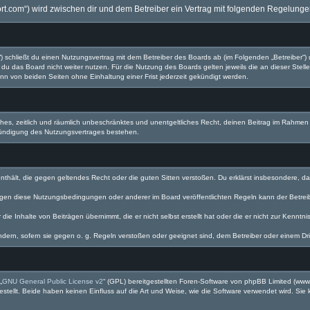
twort.com“) wird zwischen dir und dem Betreiber ein Vertrag mit folgenden Regelung
d“) schließt du einen Nutzungsvertrag mit dem Betreiber des Boards ab (im Folgenden „Betreiber“
du das Board nicht weiter nutzen. Für die Nutzung des Boards gelten jeweils die an dieser Stell
n von beiden Seiten ohne Einhaltung einer Frist jederzeit gekündigt werden.
faches, zeitlich und räumlich unbeschränktes und unentgeltliches Recht, deinen Beitrag im Rahme
Kündigung des Nutzungsvertrages bestehen.
e enthält, die gegen geltendes Recht oder die guten Sitten verstoßen. Du erklärst insbesondere, 
egen diese Nutzungsbedingungen oder anderer im Board veröffentlichten Regeln kann der Betre
die Inhalte von Beiträgen übernimmt, die er nicht selbst erstellt hat oder die er nicht zur Kenn
ndern, sofern sie gegen o. g. Regeln verstoßen oder geeignet sind, dem Betreiber oder einem D
„
GNU General Public License v2
“ (GPL) bereitgestellten Foren-Software von phpBB Limited (ww
ellt. Beide haben keinen Einfluss auf die Art und Weise, wie die Software verwendet wird. Si