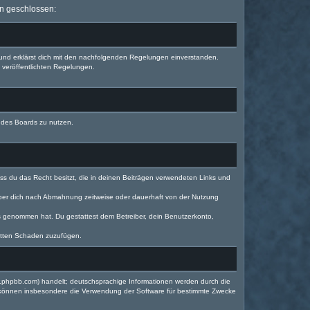
en geschlossen:
) und erklärst dich mit den nachfolgenden Regelungen einverstanden.
e veröffentlichten Regelungen.
n des Boards zu nutzen.
dass du das Recht besitzt, die in deinen Beiträgen verwendeten Links und
iber dich nach Abmahnung zeitweise oder dauerhaft von der Nutzung
tnis genommen hat. Du gestattest dem Betreiber, dein Benutzerkonto,
ritten Schaden zuzufügen.
w.phpbb.com) handelt; deutschsprachige Informationen werden durch die
e können insbesondere die Verwendung der Software für bestimmte Zwecke