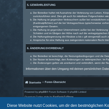
5. GEWÄHRLEISTUNG
Der Betreiber haftet mit Ausnahme der Verletzung von Leben, Körper
zurückzuführen sind. Dies gilt auch für mittelbare Folgeschäden 
Die Haftung ist gegenüber Verbrauchern außer bei vorsätzlichem o
(Kardinalpflichten) auf die bei Vertragsschluss typischerweise vo
entgangenen Gewinn.
Die Haftung ist gegenüber Unternehmern außer bei der Verletzung 
Schäden und im Übrigen der Höhe nach auf die vertragstypischen 
Die Haftungsbegrenzung der Absätze a bis c gilt sinngemäß auch zu
Ansprüche für eine Haftung aus zwingendem nationalem Recht blei
6. ÄNDERUNGSVORBEHALT
Der Betreiber ist berechtigt, die Nutzungsbedingungen und die Dat
Der Nutzer ist berechtigt, den Änderungen zu widersprechen. Im Fa
Die Änderungen gelten als anerkannt und verbindlich, wenn der N
Informationen über den Umgang mit deinen persönlichen Daten 
Foren-Übersicht
Startseite
Powered by
phpBB
® Forum Software © phpBB Limited
Quantum Codex style by
FanFanlaTuFlippe
Deutsche Übersetzung durch
phpBB.de
Diese Website nutzt Cookies, um dir den bestmöglichen Ko
Datenschutz
|
Nutzungsbedingungen