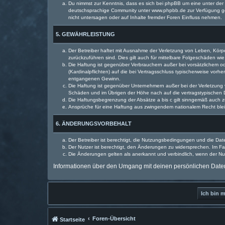
Du nimmst zur Kenntnis, dass es sich bei phpBB um eine unter der 
deutschsprachige Community unter www.phpbb.de zur Verfügung gest
nicht untersagen oder auf Inhalte fremder Foren Einfluss nehmen.
5. GEWÄHRLEISTUNG
Der Betreiber haftet mit Ausnahme der Verletzung von Leben, Körper
zurückzuführen sind. Dies gilt auch für mittelbare Folgeschäden 
Die Haftung ist gegenüber Verbrauchern außer bei vorsätzlichem o
(Kardinalpflichten) auf die bei Vertragsschluss typischerweise vo
entgangenen Gewinn.
Die Haftung ist gegenüber Unternehmern außer bei der Verletzung 
Schäden und im Übrigen der Höhe nach auf die vertragstypischen 
Die Haftungsbegrenzung der Absätze a bis c gilt sinngemäß auch zu
Ansprüche für eine Haftung aus zwingendem nationalem Recht blei
6. ÄNDERUNGSVORBEHALT
Der Betreiber ist berechtigt, die Nutzungsbedingungen und die Dat
Der Nutzer ist berechtigt, den Änderungen zu widersprechen. Im Fa
Die Änderungen gelten als anerkannt und verbindlich, wenn der N
Informationen über den Umgang mit deinen persönlichen Daten 
Foren-Übersicht
Startseite