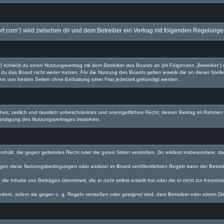
twort.com“) wird zwischen dir und dem Betreiber ein Vertrag mit folgenden Regelung
d“) schließt du einen Nutzungsvertrag mit dem Betreiber des Boards ab (im Folgenden „Betreiber“
du das Board nicht weiter nutzen. Für die Nutzung des Boards gelten jeweils die an dieser Stell
n von beiden Seiten ohne Einhaltung einer Frist jederzeit gekündigt werden.
faches, zeitlich und räumlich unbeschränktes und unentgeltliches Recht, deinen Beitrag im Rahme
Kündigung des Nutzungsvertrages bestehen.
e enthält, die gegen geltendes Recht oder die guten Sitten verstoßen. Du erklärst insbesondere, 
egen diese Nutzungsbedingungen oder anderer im Board veröffentlichten Regeln kann der Betre
die Inhalte von Beiträgen übernimmt, die er nicht selbst erstellt hat oder die er nicht zur Kenn
ndern, sofern sie gegen o. g. Regeln verstoßen oder geeignet sind, dem Betreiber oder einem D