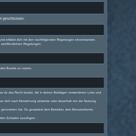
en geschlossen:
) und erklärst dich mit den nachfolgenden Regelungen einverstanden.
e veröffentlichten Regelungen.
n des Boards zu nutzen.
dass du das Recht besitzt, die in deinen Beiträgen verwendeten Links und
iber dich nach Abmahnung zeitweise oder dauerhaft von der Nutzung
tnis genommen hat. Du gestattest dem Betreiber, dein Benutzerkonto,
ritten Schaden zuzufügen.