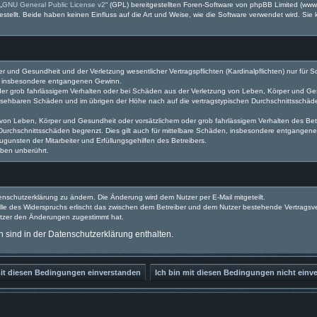
„
GNU General Public License v2
“ (GPL) bereitgestellten Foren-Software von phpBB Limited (ww
ellt. Beide haben keinen Einfluss auf die Art und Weise, wie die Software verwendet wird. Si
 und Gesundheit und der Verletzung wesentlicher Vertragspflichten (Kardinalpflichten) nur für Sc
wie insbesondere entgangenen Gewinn.
der grob fahrlässigem Verhalten oder bei Schäden aus der Verletzung von Leben, Körper und Ges
rhersehbaren Schäden und im übrigen der Höhe nach auf die vertragstypischen Durchschnittsschäde
von Leben, Körper und Gesundheit oder vorsätzlichem oder grob fahrlässigem Verhalten des Betr
Durchschnittsschäden begrenzt. Dies gilt auch für mittelbare Schäden, insbesondere entgangen
gunsten der Mitarbeiter und Erfüllungsgehilfen des Betreibers.
ben unberührt.
enschutzerklärung zu ändern. Die Änderung wird dem Nutzer per E-Mail mitgeteilt.
lle des Widerspruchs erlischt das zwischen dem Betreiber und dem Nutzer bestehende Vertragsverh
utzer den Änderungen zugestimmt hat.
sind in der Datenschutzerklärung enthalten.