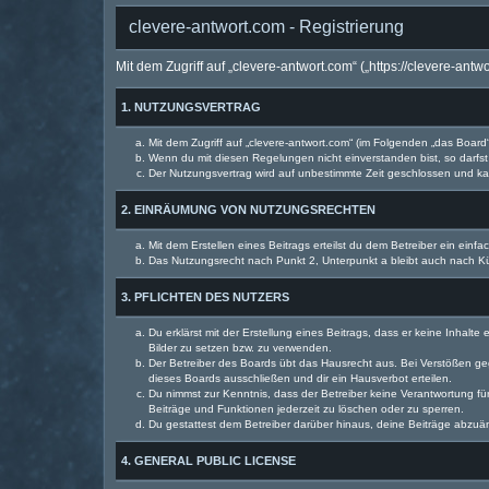
clevere-antwort.com - Registrierung
Mit dem Zugriff auf „clevere-antwort.com“ („https://clevere-an
1. NUTZUNGSVERTRAG
Mit dem Zugriff auf „clevere-antwort.com“ (im Folgenden „das Boar
Wenn du mit diesen Regelungen nicht einverstanden bist, so darfst 
Der Nutzungsvertrag wird auf unbestimmte Zeit geschlossen und kan
2. EINRÄUMUNG VON NUTZUNGSRECHTEN
Mit dem Erstellen eines Beitrags erteilst du dem Betreiber ein ein
Das Nutzungsrecht nach Punkt 2, Unterpunkt a bleibt auch nach 
3. PFLICHTEN DES NUTZERS
Du erklärst mit der Erstellung eines Beitrags, dass er keine Inhalt
Bilder zu setzen bzw. zu verwenden.
Der Betreiber des Boards übt das Hausrecht aus. Bei Verstößen g
dieses Boards ausschließen und dir ein Hausverbot erteilen.
Du nimmst zur Kenntnis, dass der Betreiber keine Verantwortung für 
Beiträge und Funktionen jederzeit zu löschen oder zu sperren.
Du gestattest dem Betreiber darüber hinaus, deine Beiträge abzuä
4. GENERAL PUBLIC LICENSE