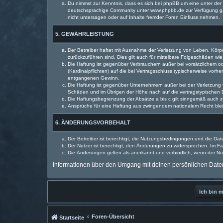
Du nimmst zur Kenntnis, dass es sich bei phpBB um eine unter der 
deutschsprachige Community unter www.phpbb.de zur Verfügung gest
nicht untersagen oder auf Inhalte fremder Foren Einfluss nehmen.
5. GEWÄHRLEISTUNG
Der Betreiber haftet mit Ausnahme der Verletzung von Leben, Körper
zurückzuführen sind. Dies gilt auch für mittelbare Folgeschäden 
Die Haftung ist gegenüber Verbrauchern außer bei vorsätzlichem o
(Kardinalpflichten) auf die bei Vertragsschluss typischerweise vo
entgangenen Gewinn.
Die Haftung ist gegenüber Unternehmern außer bei der Verletzung 
Schäden und im Übrigen der Höhe nach auf die vertragstypischen 
Die Haftungsbegrenzung der Absätze a bis c gilt sinngemäß auch zu
Ansprüche für eine Haftung aus zwingendem nationalem Recht blei
6. ÄNDERUNGSVORBEHALT
Der Betreiber ist berechtigt, die Nutzungsbedingungen und die Dat
Der Nutzer ist berechtigt, den Änderungen zu widersprechen. Im Fa
Die Änderungen gelten als anerkannt und verbindlich, wenn der N
Informationen über den Umgang mit deinen persönlichen Daten 
Foren-Übersicht
Startseite