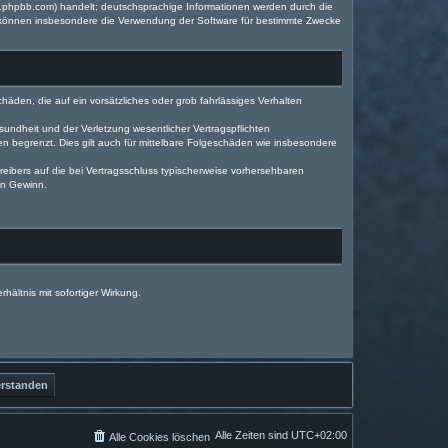
w.phpbb.com) handelt; deutschsprachige Informationen werden durch die
e können insbesondere die Verwendung der Software für bestimmte Zwecke
häden, die auf ein vorsätzliches oder grob fahrlässiges Verhalten
undheit und der Verletzung wesentlicher Vertragspflichten
n begrenzt. Dies gilt auch für mittelbare Folgeschäden wie insbesondere
eibers auf die bei Vertragsschluss typischerweise vorhersehbaren
en Gewinn.
ältnis mit sofortiger Wirkung.
Alle Zeiten sind
UTC+02:00
Alle Cookies löschen