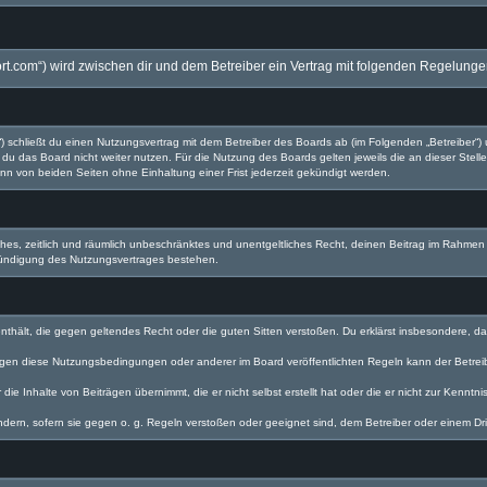
twort.com“) wird zwischen dir und dem Betreiber ein Vertrag mit folgenden Regelung
d“) schließt du einen Nutzungsvertrag mit dem Betreiber des Boards ab (im Folgenden „Betreiber“
du das Board nicht weiter nutzen. Für die Nutzung des Boards gelten jeweils die an dieser Stell
n von beiden Seiten ohne Einhaltung einer Frist jederzeit gekündigt werden.
faches, zeitlich und räumlich unbeschränktes und unentgeltliches Recht, deinen Beitrag im Rahme
Kündigung des Nutzungsvertrages bestehen.
e enthält, die gegen geltendes Recht oder die guten Sitten verstoßen. Du erklärst insbesondere, 
egen diese Nutzungsbedingungen oder anderer im Board veröffentlichten Regeln kann der Betre
die Inhalte von Beiträgen übernimmt, die er nicht selbst erstellt hat oder die er nicht zur Kenn
ndern, sofern sie gegen o. g. Regeln verstoßen oder geeignet sind, dem Betreiber oder einem D