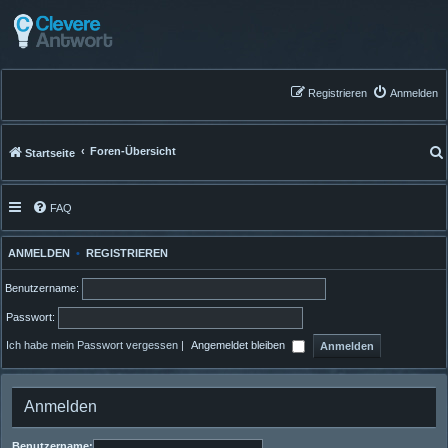
Registrieren
Anmelden
Foren-Übersicht
Startseite
FAQ
ANMELDEN
•
REGISTRIEREN
Benutzername:
Passwort:
Ich habe mein Passwort vergessen
|
Angemeldet bleiben
Anmelden
Benutzername: