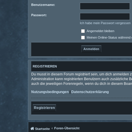
Benutzername:
Passwort:
Ich habe mein Passwort vergessen
Angemeldet bleiben
Meinen Online-Status während d
REGISTRIEREN
Du musst in diesem Forum registriert sein, um dich anmelden zu
Administration kann registrierten Benutzern auch zusätzliche
auch die jeweiligen Forenregeln, wenn du dich in diesem Boar
Nutzungsbedingungen
|
Datenschutzerklärung
Registrieren
Foren-Übersicht
Startseite