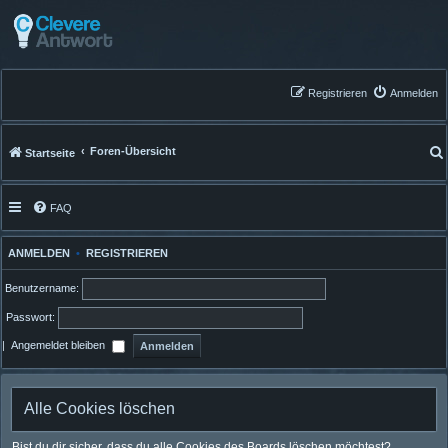
Registrieren
Anmelden
Foren-Übersicht
Startseite
FAQ
ANMELDEN
•
REGISTRIEREN
Benutzername:
Passwort:
|
Angemeldet bleiben
Alle Cookies löschen
Bist du dir sicher, dass du alle Cookies des Boards löschen möchtest?