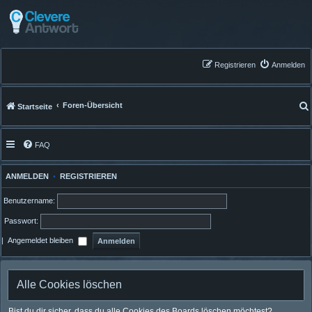
Registrieren
Anmelden
Foren-Übersicht
Startseite
FAQ
ANMELDEN
•
REGISTRIEREN
Benutzername:
Passwort:
|
Angemeldet bleiben
Alle Cookies löschen
Bist du dir sicher, dass du alle Cookies des Boards löschen möchtest?