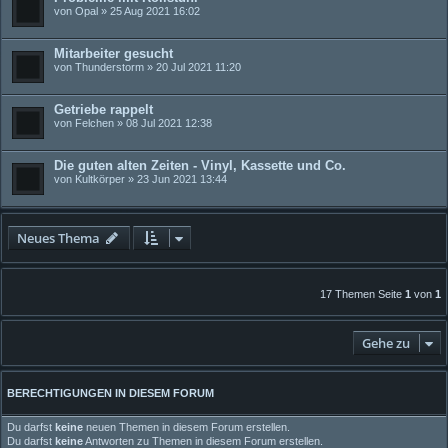
von
Opal
» 25 Aug 2021 16:02
Mitarbeiter gesucht
von
Thunderstorm
» 20 Jul 2021 11:20
Getriebe rappelt
von
Felchen
» 08 Jul 2021 12:38
Die guten alten Zeiten - Vinyl, Kassette und Co.
von
Kultkörper
» 23 Jun 2021 13:44
Neues Thema
17 Themen Seite
1
von
1
Gehe zu
BERECHTIGUNGEN IN DIESEM FORUM
Du darfst
keine
neuen Themen in diesem Forum erstellen.
Du darfst
keine
Antworten zu Themen in diesem Forum erstellen.