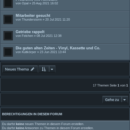
von
Opal
» 25 Aug 2021 16:02
Mitarbeiter gesucht
von
Thunderstorm
» 20 Jul 2021 11:20
Getriebe rappelt
von
Felchen
» 08 Jul 2021 12:38
Die guten alten Zeiten - Vinyl, Kassette und Co.
von
Kultkörper
» 23 Jun 2021 13:44
Neues Thema
17 Themen Seite
1
von
1
Gehe zu
BERECHTIGUNGEN IN DIESEM FORUM
Du darfst
keine
neuen Themen in diesem Forum erstellen.
Du darfst
keine
Antworten zu Themen in diesem Forum erstellen.