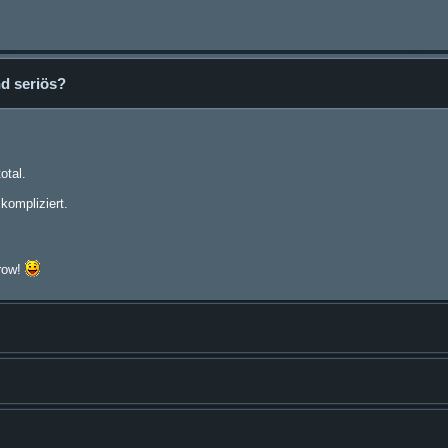
d seriös?
otal.
kompliziert.
Grow!