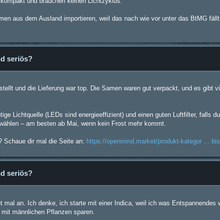
 kompakt und brauchen keinen Lichtzyklus.
amen aus dem Ausland importieren, weil das nach wie vor unter das BtMG fällt
d seriös?
ellt und die Lieferung war top. Die Samen waren gut verpackt, und es gibt v
ge Lichtquelle (LEDs sind energieeffizient) und einen guten Luftfilter, falls 
it wählen – am besten ab Mai, wenn kein Frost mehr kommt.
? Schaue dir mal die Seite an:
https://openmind.market/produkt-kategor ... bi
d seriös?
mal an. Ich denke, ich starte mit einer Indica, weil ich was Entspannendes w
ss mit männlichen Pflanzen sparen.