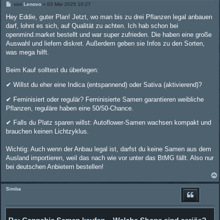
B
von
Lenovo
»
03 Mär 2025 10:27
e
i
Hey Eddie, guter Plan! Jetzt, wo man bis zu drei Pflanzen legal anbauen
t
darf, lohnt es sich, auf Qualität zu achten. Ich hab schon bei
r
a
openmind.market bestellt und war super zufrieden. Die haben eine große
g
Auswahl und liefern diskret. Außerdem geben sie Infos zu den Sorten,
was mega hilft.
Beim Kauf solltest du überlegen:
✔ Willst du eher eine Indica (entspannend) oder Sativa (aktivierend)?
✔ Feminisiert oder regulär? Feminisierte Samen garantieren weibliche
Pflanzen, reguläre haben eine 50/50-Chance.
✔ Falls du Platz sparen willst: Autoflower-Samen wachsen kompakt und
brauchen keinen Lichtzyklus.
Wichtig: Auch wenn der Anbau legal ist, darfst du keine Samen aus dem
Ausland importieren, weil das nach wie vor unter das BtMG fällt. Also nur
bei deutschen Anbietern bestellen!
Simba