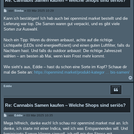
Re: Cannabis Samen kaufen – Welche Shops sind seriös?
B
von
Simba
»
03 Mär 2025 10:29
e
i
Kann ich bestätigen! Ich hab auch bei openmind.market bestellt und die
t
Lieferung war top. Die Samen waren gut verpackt, und es gibt viele
r
a
Sorten zur Auswahl.
g
Noch ein Tipp: Wenn du drinnen anbaust, achte auf die richtige
Lichtquelle (LEDs sind energieeffizient) und einen guten Luftfilter, falls du
Nachbarn hast. Und falls du outdoor anbaust: Die richtige Jahreszeit
wählen – am besten ab Mai, wenn kein Frost mehr kommt.
Wie sieht’s aus, Eddie – hast du schon eine Sorte im Kopf? Schaue dir
mal die Seite an:
https://openmind.market/produkt-kategor ... bis-samen/
Eddie
Re: Cannabis Samen kaufen – Welche Shops sind seriös?
B
von
Eddie
»
03 Mär 2025 10:35
e
i
Mega hilfreich, danke euch! Ich schau mir openmind.market mal an. Ich
t
denke, ich starte mit einer Indica, weil ich was Entspannendes will. Und
r
a
feminisierte Samen klingen sinnvoll, ich will mir den Stress mit