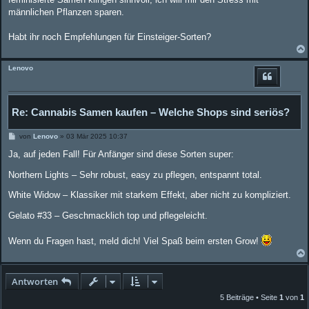
g
männlichen Pflanzen sparen.
Habt ihr noch Empfehlungen für Einsteiger-Sorten?
Lenovo
Re: Cannabis Samen kaufen – Welche Shops sind seriös?
B
von
Lenovo
»
03 Mär 2025 10:37
e
i
Ja, auf jeden Fall! Für Anfänger sind diese Sorten super:
t
r
Northern Lights – Sehr robust, easy zu pflegen, entspannt total.
a
g
White Widow – Klassiker mit starkem Effekt, aber nicht zu kompliziert.
Gelato #33 – Geschmacklich top und pflegeleicht.
Wenn du Fragen hast, meld dich! Viel Spaß beim ersten Grow!
Antworten
5 Beiträge • Seite
1
von
1