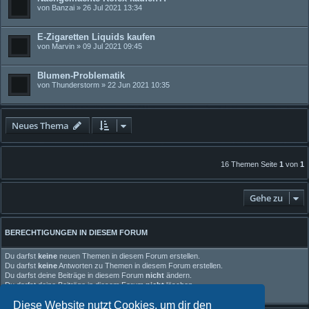
von
Banzai
» 26 Jul 2021 13:34
E-Zigaretten Liquids kaufen
von
Marvin
» 09 Jul 2021 09:45
Blumen-Problematik
von
Thunderstorm
» 22 Jun 2021 10:35
Neues Thema
16 Themen Seite
1
von
1
Gehe zu
BERECHTIGUNGEN IN DIESEM FORUM
Du darfst
keine
neuen Themen in diesem Forum erstellen.
Du darfst
keine
Antworten zu Themen in diesem Forum erstellen.
Du darfst deine Beiträge in diesem Forum
nicht
ändern.
Du darfst deine Beiträge in diesem Forum
nicht
löschen.
Du darfst
keine
Dateianhänge in diesem Forum erstellen.
Diese Website nutzt Cookies, um dir den