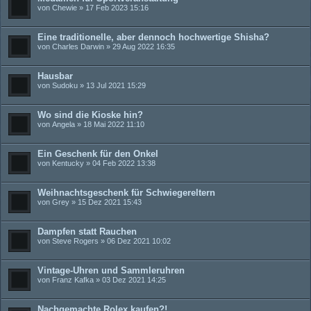
von
Chewie
» 17 Feb 2023 15:16
Eine traditionelle, aber dennoch hochwertige Shisha?
von
Charles Darwin
» 29 Aug 2022 16:35
Hausbar
von
Sudoku
» 13 Jul 2021 15:29
Wo sind die Kioske hin?
von
Angela
» 18 Mai 2022 11:10
Ein Geschenk für den Onkel
von
Kentucky
» 04 Feb 2022 13:38
Weihnachtsgeschenk für Schwiegereltern
von
Grey
» 15 Dez 2021 15:43
Dampfen statt Rauchen
von
Steve Rogers
» 06 Dez 2021 10:02
Vintage-Uhren und Sammleruhren
von
Franz Kafka
» 03 Dez 2021 14:25
Nachgemachte Rolex kaufen?!