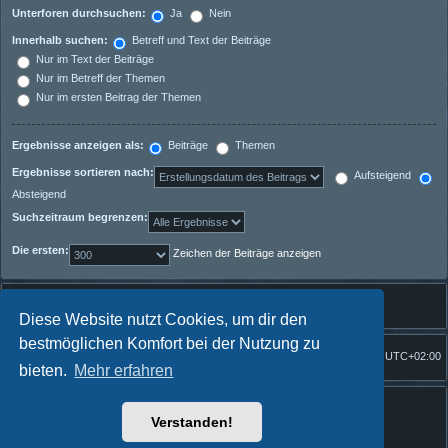
Unterforen durchsuchen:
Ja
Nein
Innerhalb suchen:
Betreff und Text der Beiträge
Nur im Text der Beiträge
Nur im Betreff der Themen
Nur im ersten Beitrag der Themen
Ergebnisse anzeigen als:
Beiträge
Themen
Ergebnisse sortieren nach:
Aufsteigend
Absteigend
Suchzeitraum begrenzen:
Die ersten:
Zeichen der Beiträge anzeigen
Diese Website nutzt Cookies, um dir den
bestmöglichen Komfort bei der Nutzung zu
Foren-Übersicht
Alle Zeiten sind
UTC+02:00
Startseite
bieten.
Mehr erfahren
Powered by
phpBB
® Forum Software © phpBB Limited
Quantum Codex style by
FanFanlaTuFlippe
Verstanden!
Deutsche Übersetzung durch
phpBB.de