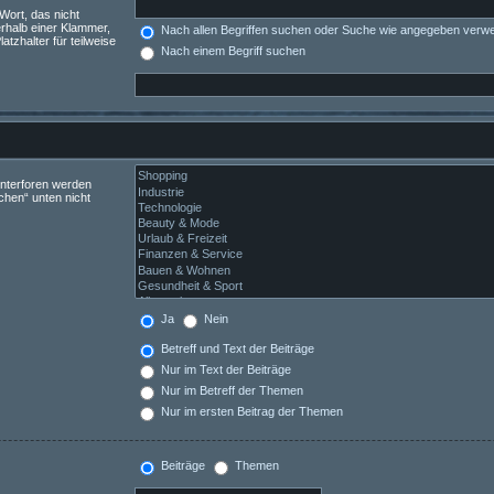
Wort, das nicht
rhalb einer Klammer,
Nach allen Begriffen suchen oder Suche wie angegeben verw
tzhalter für teilweise
Nach einem Begriff suchen
Unterforen werden
chen“ unten nicht
Ja
Nein
Betreff und Text der Beiträge
Nur im Text der Beiträge
Nur im Betreff der Themen
Nur im ersten Beitrag der Themen
Beiträge
Themen