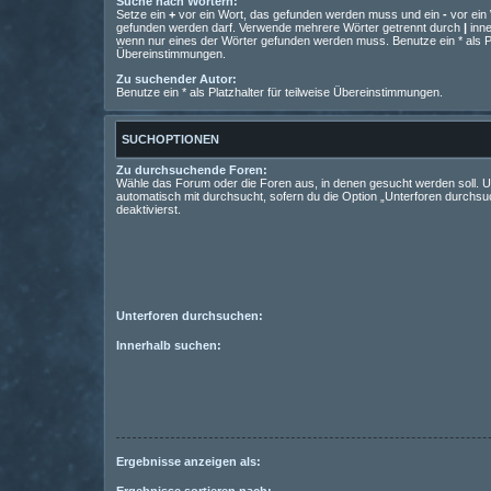
Suche nach Wörtern:
Setze ein
+
vor ein Wort, das gefunden werden muss und ein
-
vor ein 
gefunden werden darf. Verwende mehrere Wörter getrennt durch
|
inne
wenn nur eines der Wörter gefunden werden muss. Benutze ein * als Pla
Übereinstimmungen.
Zu suchender Autor:
Benutze ein * als Platzhalter für teilweise Übereinstimmungen.
SUCHOPTIONEN
Zu durchsuchende Foren:
Wähle das Forum oder die Foren aus, in denen gesucht werden soll. 
automatisch mit durchsucht, sofern du die Option „Unterforen durchsu
deaktivierst.
Unterforen durchsuchen:
Innerhalb suchen:
Ergebnisse anzeigen als:
Ergebnisse sortieren nach: