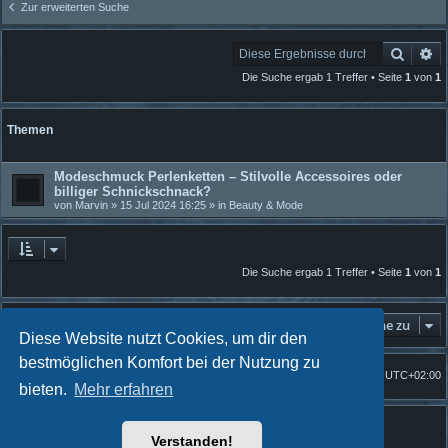
Zur erweiterten Suche
Suche
Er
Die Suche ergab 1 Treffer • Seite
1
von
1
Themen
Modeschmuck Perlenketten – Stilvolle Accessoires oder
billiger Schnickschnack?
von
Marvin
» 15 Jul 2024 16:25 » in
Beauty & Mode
Die Suche ergab 1 Treffer • Seite
1
von
1
Gehe zu
Diese Website nutzt Cookies, um dir den
bestmöglichen Komfort bei der Nutzung zu
Foren-Übersicht
Alle Zeiten sind
UTC+02:00
Startseite
bieten.
Mehr erfahren
Powered by
phpBB
® Forum Software © phpBB Limited
Quantum Codex style by
FanFanlaTuFlippe
Verstanden!