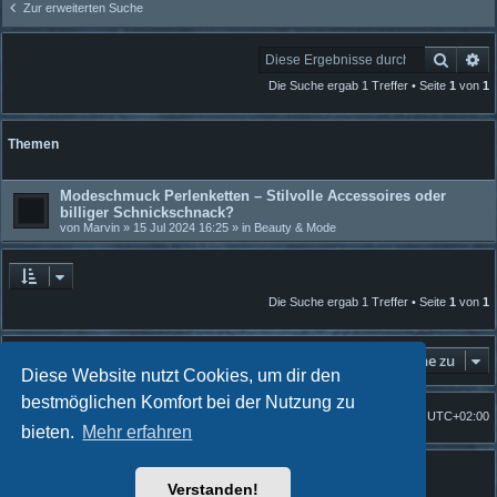
Zur erweiterten Suche
Suche
Er
Die Suche ergab 1 Treffer • Seite
1
von
1
Themen
Modeschmuck Perlenketten – Stilvolle Accessoires oder
billiger Schnickschnack?
von
Marvin
» 15 Jul 2024 16:25 » in
Beauty & Mode
Die Suche ergab 1 Treffer • Seite
1
von
1
Gehe zu
Diese Website nutzt Cookies, um dir den
bestmöglichen Komfort bei der Nutzung zu
Foren-Übersicht
Alle Zeiten sind
UTC+02:00
Startseite
bieten.
Mehr erfahren
Powered by
phpBB
® Forum Software © phpBB Limited
Quantum Codex style by
FanFanlaTuFlippe
Verstanden!