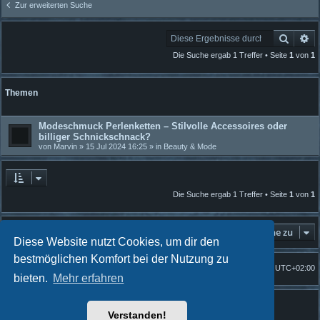
Zur erweiterten Suche
Suche
Er
Die Suche ergab 1 Treffer • Seite
1
von
1
Themen
Modeschmuck Perlenketten – Stilvolle Accessoires oder
billiger Schnickschnack?
von
Marvin
» 15 Jul 2024 16:25 » in
Beauty & Mode
Die Suche ergab 1 Treffer • Seite
1
von
1
Gehe zu
Diese Website nutzt Cookies, um dir den
bestmöglichen Komfort bei der Nutzung zu
Foren-Übersicht
Alle Zeiten sind
UTC+02:00
Startseite
bieten.
Mehr erfahren
Powered by
phpBB
® Forum Software © phpBB Limited
Quantum Codex style by
FanFanlaTuFlippe
Verstanden!