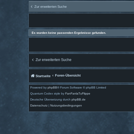
Zur erweiterten Suche
Es wurden keine passenden Ergebnisse gefunden.
Zur erweiterten Suche
Foren-Übersicht
Startseite
Powered by
phpBB
® Forum Software © phpBB Limited
Quantum Codex style by
FanFanlaTuFlippe
Deutsche Übersetzung durch
phpBB.de
Datenschutz
|
Nutzungsbedingungen