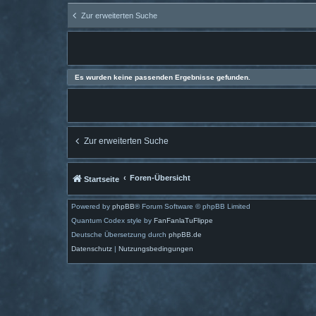
Zur erweiterten Suche
Es wurden keine passenden Ergebnisse gefunden.
Zur erweiterten Suche
Foren-Übersicht
Startseite
Powered by
phpBB
® Forum Software © phpBB Limited
Quantum Codex style by
FanFanlaTuFlippe
Deutsche Übersetzung durch
phpBB.de
Datenschutz
|
Nutzungsbedingungen