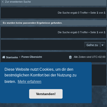
Zur erweiterten Suche
Die Suche ergab 0 Treffer • Seite
1
von
1
Es wurden keine passenden Ergebnisse gefunden.
Die Suche ergab 0 Treffer • Seite
1
von
1
Gehe zu
Foren-Übersicht
Alle Zeiten sind
UTC+02:00
Startseite
Powered by
phpBB
® Forum Software © phpBB Limited
Diese Website nutzt Cookies, um dir den
Quantum Codex style by
FanFanlaTuFlippe
bestmöglichen Komfort bei der Nutzung zu
Deutsche Übersetzung durch
phpBB.de
bieten.
Mehr erfahren
Datenschutz
|
Nutzungsbedingungen
Verstanden!