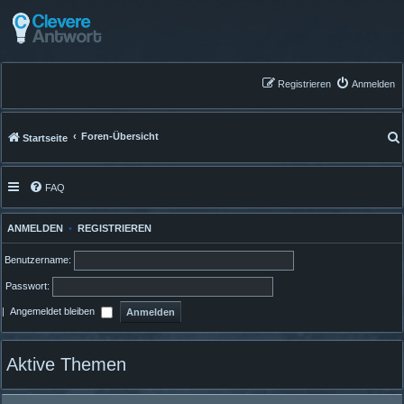
Registrieren
Anmelden
Foren-Übersicht
Startseite
FAQ
ANMELDEN
•
REGISTRIEREN
Benutzername:
Passwort:
|
Angemeldet bleiben
Aktive Themen