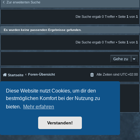
Zur erweiterten Suche
Die Suche ergab 0 Treffer • Seite
1
von
1
Es wurden keine passenden Ergebnisse gefunden.
Die Suche ergab 0 Treffer • Seite
1
von
1
Gehe zu
Foren-Übersicht
Alle Zeiten sind
UTC+02:00
Startseite
Powered by
phpBB
® Forum Software © phpBB Limited
Diese Website nutzt Cookies, um dir den
Quantum Codex style by
FanFanlaTuFlippe
bestmöglichen Komfort bei der Nutzung zu
Deutsche Übersetzung durch
phpBB.de
bieten.
Mehr erfahren
Datenschutz
|
Nutzungsbedingungen
Verstanden!