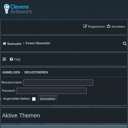
Registrieren
Anmelden
Foren-Übersicht
Startseite
FAQ
ANMELDEN
•
REGISTRIEREN
Benutzername:
Passwort:
|
Angemeldet bleiben
Aktive Themen