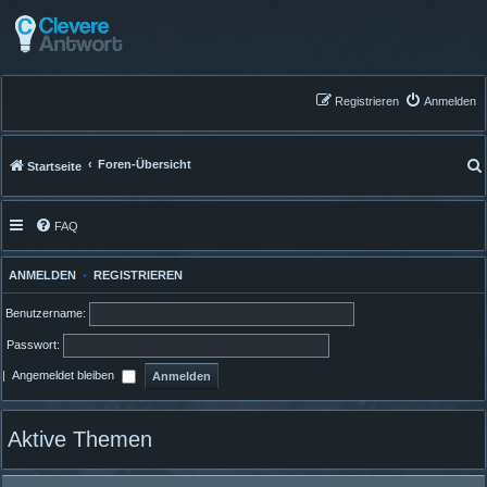
Registrieren
Anmelden
Foren-Übersicht
Startseite
FAQ
ANMELDEN
•
REGISTRIEREN
Benutzername:
Passwort:
|
Angemeldet bleiben
Aktive Themen