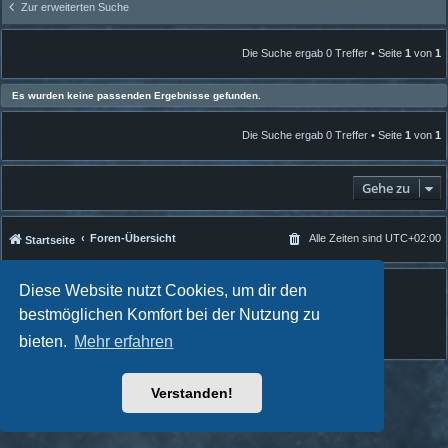
Zur erweiterten Suche
Die Suche ergab 0 Treffer • Seite
1
von
1
Es wurden keine passenden Ergebnisse gefunden.
Die Suche ergab 0 Treffer • Seite
1
von
1
Gehe zu
Foren-Übersicht
Alle Zeiten sind
UTC+02:00
Startseite
Powered by
phpBB
® Forum Software © phpBB Limited
Diese Website nutzt Cookies, um dir den
Quantum Codex style by
FanFanlaTuFlippe
bestmöglichen Komfort bei der Nutzung zu
Deutsche Übersetzung durch
phpBB.de
bieten.
Mehr erfahren
Datenschutz
|
Nutzungsbedingungen
Verstanden!