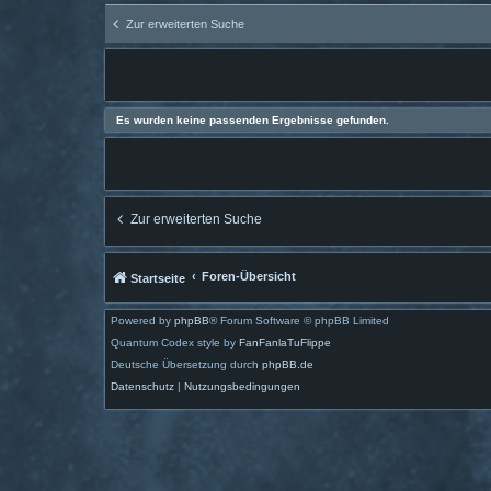
Zur erweiterten Suche
Es wurden keine passenden Ergebnisse gefunden.
Zur erweiterten Suche
Foren-Übersicht
Startseite
Powered by
phpBB
® Forum Software © phpBB Limited
Quantum Codex style by
FanFanlaTuFlippe
Deutsche Übersetzung durch
phpBB.de
Datenschutz
|
Nutzungsbedingungen