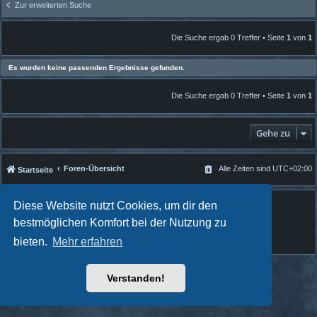
Zur erweiterten Suche
Die Suche ergab 0 Treffer • Seite
1
von
1
Es wurden keine passenden Ergebnisse gefunden.
Die Suche ergab 0 Treffer • Seite
1
von
1
Gehe zu
Foren-Übersicht
Alle Zeiten sind
UTC+02:00
Startseite
Powered by
phpBB
® Forum Software © phpBB Limited
Diese Website nutzt Cookies, um dir den
Quantum Codex style by
FanFanlaTuFlippe
bestmöglichen Komfort bei der Nutzung zu
Deutsche Übersetzung durch
phpBB.de
bieten.
Mehr erfahren
Datenschutz
|
Nutzungsbedingungen
Verstanden!