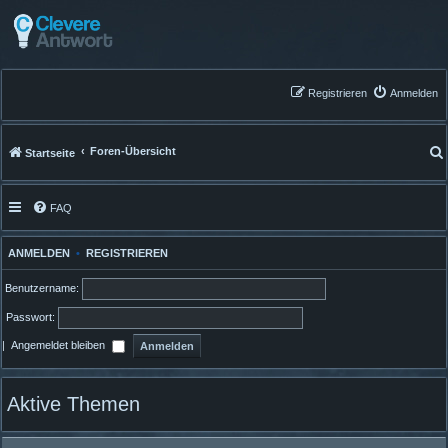
Registrieren
Anmelden
Foren-Übersicht
Startseite
FAQ
ANMELDEN
•
REGISTRIEREN
Benutzername:
Passwort:
|
Angemeldet bleiben
Aktive Themen