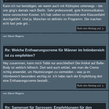
Kann ich nur bestätigen, wir waren auch mit Klühspies unterwegs – bei
uns ging’s damals nach Berlin. Sehr professionell, gute Kommunikation,
keine versteckten Kosten. Ich hab selten so stressfrei eine Klassenfahrt
durchgeführt. Und ja, München ist definitiv im Programm. Die machen
echt fast jede grö...
Rufe den Beitrag auf
von
Steve Rogers
Re: Welche Enthaarungscreme für Männer im Intimbereich
ist zu empfehlen?
Hey zusammen, kann mich Tobbi nur anschließen! Der Artikel auf Belle-
Body ist wirklich hilfreich. Dort wird auch erklärt, wie man die Creme
richtig anwendet, um Hautreizungen zu vermeiden – was ja im
Intimbereich besonders wichtig ist. Ich habe nach der Empfehlung dort
eine Enthaarungscreme bestellt...
Rufe den Beitrag auf
von
Steve Rogers
Re: Samenset für Sprossen: Empfehlungen für den