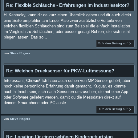
Re: Flexible Schläuche - Erfahrungen im Industriesektor?
Hi Kentucky, kann dir da kurz einen Überblick geben und dir auch direkt
eine Seite empfehlen am Ende. Also zwei zusätzliche Vorteile von
solchen flexiblen Schläuchen sind zum Beispiel die einfach Installation
im Vergleich zu Schläuchen, oder besser gesagt Rohren, die sich nicht
biegen lassen. Das so...
Rufe den Beitrag auf
von
Steve Rogers
Re: Welchen Drucksensor für PKW-Luftmessung?
Interessant, Chewie! Ich habe auch schon von MP-Sensor gehört, aber
noch keine persönliche Erfahrung damit gemacht. Kuguar, es könnte
auch hilfreich sein, sich nach Sensoren umzusehen, die mit einer App
oder Software geliefert werden, damit du die Messdaten direkt auf
deinem Smartphone oder PC ausle...
Rufe den Beitrag auf
von
Steve Rogers
Re: Location für einen schönen Kindergeburtstag