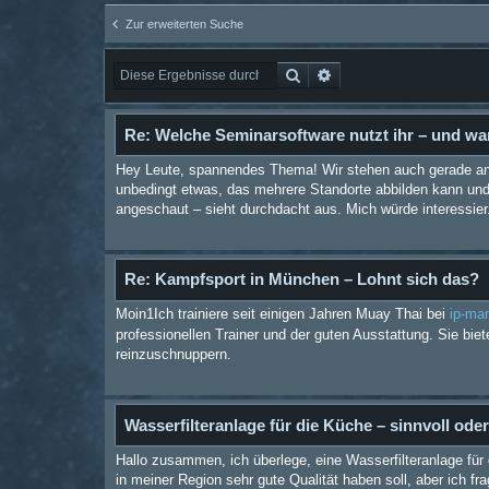
Zur erweiterten Suche
Suche
Erweiterte Suche
Re: Welche Seminarsoftware nutzt ihr – und w
Hey Leute, spannendes Thema! Wir stehen auch gerade an
unbedingt etwas, das mehrere Standorte abbilden kann und 
angeschaut – sieht durchdacht aus. Mich würde interessier.
Re: Kampfsport in München – Lohnt sich das?
Moin1Ich trainiere seit einigen Jahren Muay Thai bei
ip-ma
professionellen Trainer und der guten Ausstattung. Sie biet
reinzuschnuppern.
Wasserfilteranlage für die Küche – sinnvoll ode
Hallo zusammen, ich überlege, eine Wasserfilteranlage für 
in meiner Region sehr gute Qualität haben soll, aber ich fra