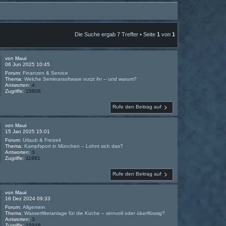
Die Suche ergab 7 Treffer • Seite
1
von
1
von
Maui
06 Jun 2025 10:45
Forum:
Finanzen & Service
Thema:
Welche Seminarsoftware nutzt ihr – und warum?
Antworten:
4
Zugriffe:
15806
Rufe den Beitrag auf
von
Maui
15 Jan 2025 15:01
Forum:
Urlaub & Freizeit
Thema:
Kampfsport in München – Lohnt sich das?
Antworten:
3
Zugriffe:
11981
Rufe den Beitrag auf
von
Maui
16 Dez 2024 09:33
Forum:
Allgemein
Thema:
Wasserfilteranlage für die Küche – sinnvoll oder überflüssig?
Antworten:
3
Zugriffe:
15948