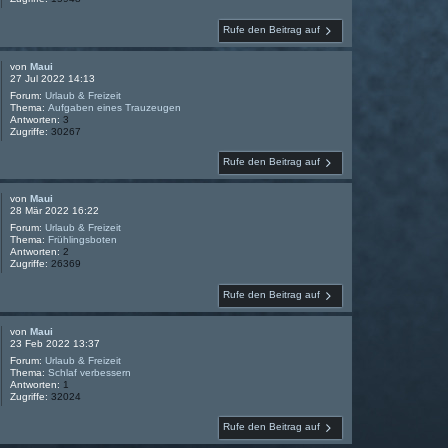
Rufe den Beitrag auf
von
Maui
27 Jul 2022 14:13
Forum:
Urlaub & Freizeit
Thema:
Aufgaben eines Trauzeugen
Antworten:
3
Zugriffe:
30267
Rufe den Beitrag auf
von
Maui
28 Mär 2022 16:22
Forum:
Urlaub & Freizeit
Thema:
Frühlingsboten
Antworten:
2
Zugriffe:
26369
Rufe den Beitrag auf
von
Maui
23 Feb 2022 13:37
Forum:
Urlaub & Freizeit
Thema:
Schlaf verbessern
Antworten:
1
Zugriffe:
32024
Rufe den Beitrag auf