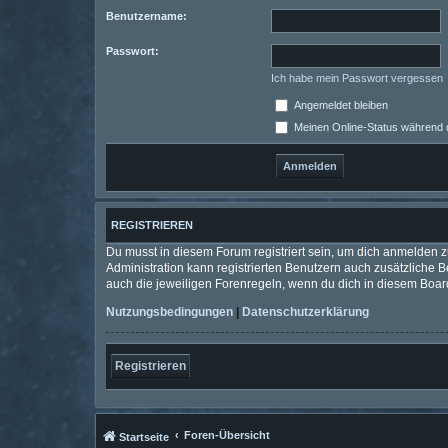
Benutzername:
Passwort:
Ich habe mein Passwort vergessen
Angemeldet bleiben
Meinen Online-Status während d
REGISTRIEREN
Du musst in diesem Forum registriert sein, um dich anmelden zu
Administration kann registrierten Benutzern auch zusätzliche
auch die jeweiligen Forenregeln, wenn du dich in diesem Boar
Nutzungsbedingungen
|
Datenschutzerklärung
Registrieren
Foren-Übersicht
Startseite