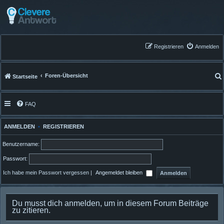
Registrieren
Anmelden
Foren-Übersicht
Startseite
FAQ
ANMELDEN
•
REGISTRIEREN
Benutzername:
Passwort:
Ich habe mein Passwort vergessen
|
Angemeldet bleiben
Du musst dich anmelden, um in diesem Forum Beiträge
zu zitieren.