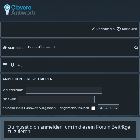
Registrieren
Anmelden
Foren-Übersicht
Startseite
FAQ
ANMELDEN
•
REGISTRIEREN
Benutzername:
Passwort:
Ich habe mein Passwort vergessen
|
Angemeldet bleiben
Du musst dich anmelden, um in diesem Forum Beiträge
zu zitieren.