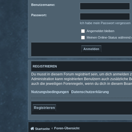
Benutzername:
Passwort:
Ich habe mein Passwort vergessen
Angemeldet bleiben
Meinen Online-Status während d
REGISTRIEREN
Du musst in diesem Forum registriert sein, um dich anmelden zu
Administration kann registrierten Benutzern auch zusätzliche
auch die jeweiligen Forenregeln, wenn du dich in diesem Boar
Nutzungsbedingungen
|
Datenschutzerklärung
Registrieren
Foren-Übersicht
Startseite