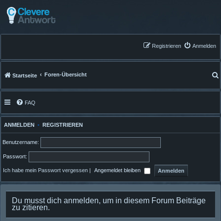
Registrieren
Anmelden
Foren-Übersicht
Startseite
FAQ
ANMELDEN
•
REGISTRIEREN
Benutzername:
Passwort:
Ich habe mein Passwort vergessen
|
Angemeldet bleiben
Du musst dich anmelden, um in diesem Forum Beiträge
zu zitieren.