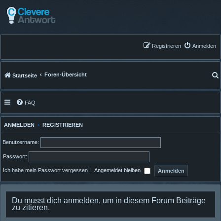
Registrieren
Anmelden
Foren-Übersicht
Startseite
FAQ
ANMELDEN
•
REGISTRIEREN
Benutzername:
Passwort:
Ich habe mein Passwort vergessen
|
Angemeldet bleiben
Du musst dich anmelden, um in diesem Forum Beiträge
zu zitieren.