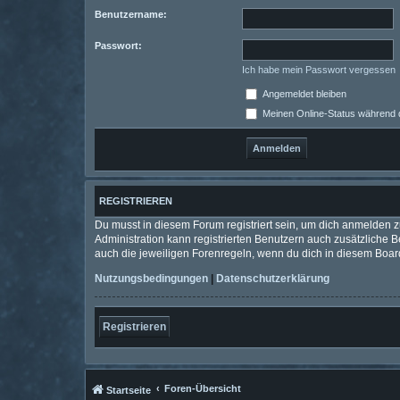
Benutzername:
Passwort:
Ich habe mein Passwort vergessen
Angemeldet bleiben
Meinen Online-Status während d
REGISTRIEREN
Du musst in diesem Forum registriert sein, um dich anmelden zu
Administration kann registrierten Benutzern auch zusätzliche
auch die jeweiligen Forenregeln, wenn du dich in diesem Boar
Nutzungsbedingungen
|
Datenschutzerklärung
Registrieren
Foren-Übersicht
Startseite