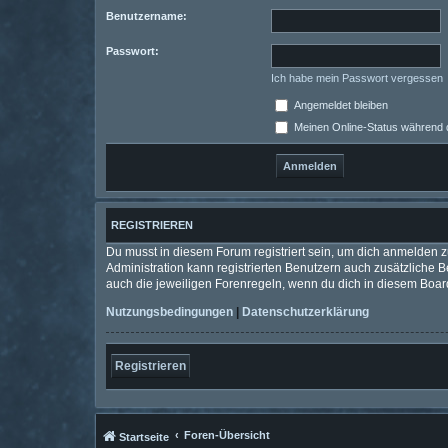
Benutzername:
Passwort:
Ich habe mein Passwort vergessen
Angemeldet bleiben
Meinen Online-Status während d
REGISTRIEREN
Du musst in diesem Forum registriert sein, um dich anmelden zu
Administration kann registrierten Benutzern auch zusätzliche
auch die jeweiligen Forenregeln, wenn du dich in diesem Boar
Nutzungsbedingungen
|
Datenschutzerklärung
Registrieren
Foren-Übersicht
Startseite