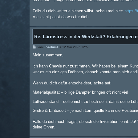
Falls du dich weiter einlesen willst, schau mal hier:
https:/
Vielleicht passt da was für dich.
Re: Lärmstress in der Werkstatt? Erfahrungen 
B
von
Joachim1
»
12 Mär 2025 12:50
e
i
Moin zusammen,
t
r
a
ich kann Chewie nur zustimmen. Wir haben bei einem Kunde
g
war es ein einziges Dröhnen, danach konnte man sich endl
Wenn du dich dafür entscheidest, achte auf:
Materialqualität – billige Dämpfer bringen oft nicht viel
Luftwiderstand – sollte nicht zu hoch sein, damit deine Lüft
Größe & Einbauort – je nach Lärmquelle kann die Positioni
Falls du dich noch fragst, ob sich die Investition lohnt: J
deine Ohren.