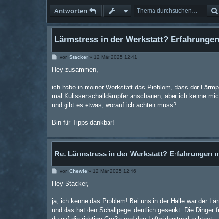
Antworten
Lärmstress in der Werkstatt? Erfahrungen
B
von
Stacker
»
12 Mär 2025 12:41
e
i
Hey zusammen,
t
r
a
ich habe in meiner Werkstatt das Problem, dass der Lärmpe
g
mal Kulissenschalldämpfer anschauen, aber ich kenne mich
und gibt es etwas, worauf ich achten muss?
Bin für Tipps dankbar!
Re: Lärmstress in der Werkstatt? Erfahrungen 
B
von
Chewie
»
12 Mär 2025 12:46
e
i
Hey Stacker,
t
r
a
ja, ich kenne das Problem! Bei uns in der Halle war der Lä
g
und das hat den Schallpegel deutlich gesenkt. Die Dinger fu
du auf die richtige Größe und den Luftwiderstand achtest –