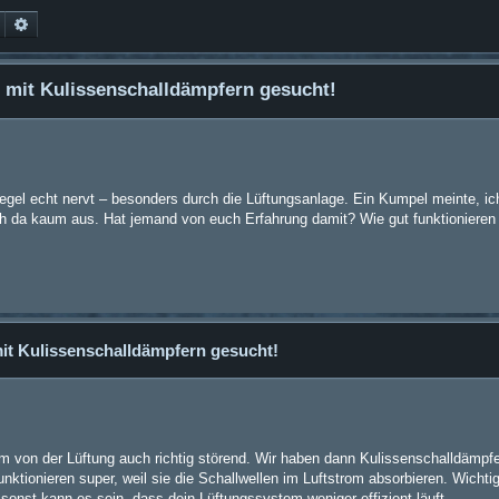
Suche
Erweiterte Suche
 mit Kulissenschalldämpfern gesucht!
gel echt nervt – besonders durch die Lüftungsanlage. Ein Kumpel meinte, ich
 da kaum aus. Hat jemand von euch Erfahrung damit? Wie gut funktionieren d
mit Kulissenschalldämpfern gesucht!
rm von der Lüftung auch richtig störend. Wir haben dann Kulissenschalldämpfe
nktionieren super, weil sie die Schallwellen im Luftstrom absorbieren. Wichtig
 sonst kann es sein, dass dein Lüftungssystem weniger effizient läuft.