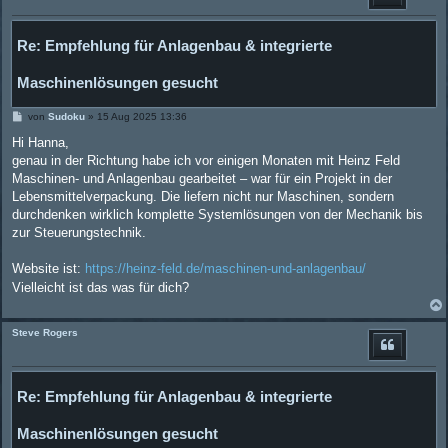
Re: Empfehlung für Anlagenbau & integrierte
Maschinenlösungen gesucht
B
von
Sudoku
»
15 Aug 2025 13:36
e
i
Hi Hanna,
t
genau in der Richtung habe ich vor einigen Monaten mit Heinz Feld
r
a
Maschinen- und Anlagenbau gearbeitet – war für ein Projekt in der
g
Lebensmittelverpackung. Die liefern nicht nur Maschinen, sondern
durchdenken wirklich komplette Systemlösungen von der Mechanik bis
zur Steuerungstechnik.
Website ist:
https://heinz-feld.de/maschinen-und-anlagenbau/
Vielleicht ist das was für dich?
Steve Rogers
Re: Empfehlung für Anlagenbau & integrierte
Maschinenlösungen gesucht