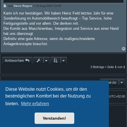
B
von
Steve Rogers
»
15 Aug 2025 13:45
e
i
Kann ich nur bestätigen. Wir haben Heinz Feld letztes Jahr für eine
t
Sonderlösung im Automobilbereich beauftragt – Top Service, hohe
r
a
Fertigungstiefe und vor allem: Die denken mit.
g
Die Kombi aus Maschinenbau, Integration und Service aus einer Hand
hat uns überzeugt.
Definitiv eine gute Adresse, wenn du maßgeschneiderte
Anlagenkonzepte brauchst.
Antworten
3 Beiträge • Seite
1
von
1
Gehe zu
Diese Website nutzt Cookies, um dir den
bestmöglichen Komfort bei der Nutzung zu
Foren-Übersicht
Alle Zeiten sind
UTC+02:00
Startseite
bieten.
Mehr erfahren
Powered by
phpBB
® Forum Software © phpBB Limited
Quantum Codex style by
FanFanlaTuFlippe
Verstanden!
Deutsche Übersetzung durch
phpBB.de
Datenschutz
|
Nutzungsbedingungen