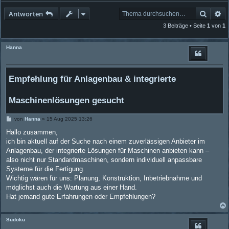
Suche
Er
Antworten
3 Beiträge • Seite
1
von
1
Hanna
Empfehlung für Anlagenbau & integrierte
Maschinenlösungen gesucht
B
von
Hanna
»
15 Aug 2025 13:26
e
i
Hallo zusammen,
t
ich bin aktuell auf der Suche nach einem zuverlässigen Anbieter im
r
a
Anlagenbau, der integrierte Lösungen für Maschinen anbieten kann –
g
also nicht nur Standardmaschinen, sondern individuell anpassbare
Systeme für die Fertigung.
Wichtig wären für uns: Planung, Konstruktion, Inbetriebnahme und
möglichst auch die Wartung aus einer Hand.
Hat jemand gute Erfahrungen oder Empfehlungen?
Sudoku