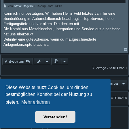
B
von
Steve Rogers
»
15 Aug 2025 13:45
e
i
Kann ich nur bestätigen. Wir haben Heinz Feld letztes Jahr für eine
t
Sonderlösung im Automobilbereich beauftragt – Top Service, hohe
r
a
Fertigungstiefe und vor allem: Die denken mit.
g
Die Kombi aus Maschinenbau, Integration und Service aus einer Hand
hat uns überzeugt.
Definitiv eine gute Adresse, wenn du maßgeschneiderte
Anlagenkonzepte brauchst.
Antworten
3 Beiträge • Seite
1
von
1
Gehe zu
Diese Website nutzt Cookies, um dir den
bestmöglichen Komfort bei der Nutzung zu
Foren-Übersicht
Alle Zeiten sind
UTC+02:00
Startseite
bieten.
Mehr erfahren
Powered by
phpBB
® Forum Software © phpBB Limited
Quantum Codex style by
FanFanlaTuFlippe
Verstanden!
Deutsche Übersetzung durch
phpBB.de
Datenschutz
|
Nutzungsbedingungen