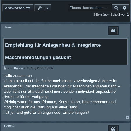
Suche
Er
Antworten
3 Beiträge • Seite
1
von
1
Hanna
Empfehlung für Anlagenbau & integrierte
Maschinenlösungen gesucht
B
von
Hanna
»
15 Aug 2025 13:26
e
i
Hallo zusammen,
t
ich bin aktuell auf der Suche nach einem zuverlässigen Anbieter im
r
a
Anlagenbau, der integrierte Lösungen für Maschinen anbieten kann –
g
also nicht nur Standardmaschinen, sondern individuell anpassbare
Systeme für die Fertigung.
Wichtig wären für uns: Planung, Konstruktion, Inbetriebnahme und
möglichst auch die Wartung aus einer Hand.
Hat jemand gute Erfahrungen oder Empfehlungen?
Sudoku