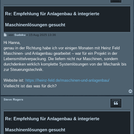
Re: Empfehlung für Anlagenbau & integrierte
Maschinenlösungen gesucht
B
von
Sudoku
»
15 Aug 2025 13:36
e
i
Hi Hanna,
t
genau in der Richtung habe ich vor einigen Monaten mit Heinz Feld
r
a
Maschinen- und Anlagenbau gearbeitet – war für ein Projekt in der
g
Lebensmittelverpackung. Die liefern nicht nur Maschinen, sondern
durchdenken wirklich komplette Systemlösungen von der Mechanik bis
zur Steuerungstechnik.
Website ist:
https://heinz-feld.de/maschinen-und-anlagenbau/
Vielleicht ist das was für dich?
Steve Rogers
Re: Empfehlung für Anlagenbau & integrierte
Maschinenlösungen gesucht