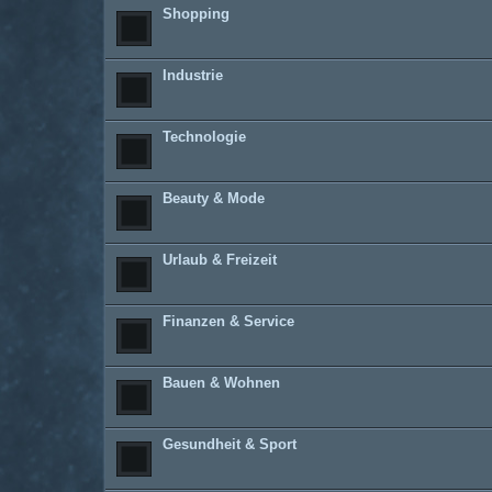
Shopping
Industrie
Technologie
Beauty & Mode
Urlaub & Freizeit
Finanzen & Service
Bauen & Wohnen
Gesundheit & Sport