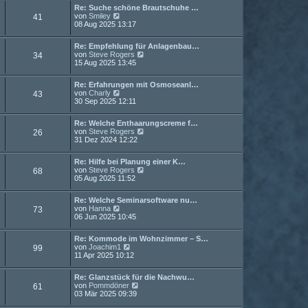
Re: Suche schöne Brautschuhe …
N
von
Smiley
41
e
08 Aug 2025 13:17
u
e
Re: Empfehlung für Anlagenbau…
s
N
von
Steve Rogers
34
t
e
15 Aug 2025 13:45
e
u
r
e
B
Re: Erfahrungen mit Osmoseanl…
s
e
N
von
Charly
43
t
i
e
30 Sep 2025 12:11
e
t
u
r
r
e
B
a
Re: Welche Enthaarungscreme f…
s
e
g
N
von
Steve Rogers
26
t
i
e
31 Dez 2024 12:22
e
t
u
r
r
e
B
a
Re: Hilfe bei Planung einer K…
s
e
g
N
von
Steve Rogers
68
t
i
e
05 Aug 2025 11:52
e
t
u
r
r
e
B
a
Re: Welche Seminarsoftware nu…
s
e
g
N
von
Hanna
73
t
i
e
06 Jun 2025 10:45
e
t
u
r
r
e
B
a
Re: Kommode im Wohnzimmer – S…
s
e
N
g
von
Joachim1
99
t
i
e
11 Apr 2025 10:12
e
t
u
r
r
e
B
a
Re: Glanzstück für die Nachwu…
s
e
N
g
von
Pommdöner
61
t
i
e
03 Mär 2025 09:39
e
t
u
r
r