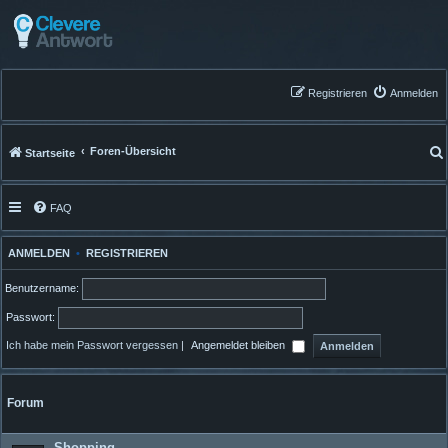
Registrieren
Anmelden
Foren-Übersicht
Startseite
FAQ
ANMELDEN
•
REGISTRIEREN
Benutzername:
Passwort:
Ich habe mein Passwort vergessen
|
Angemeldet bleiben
Forum
Shopping