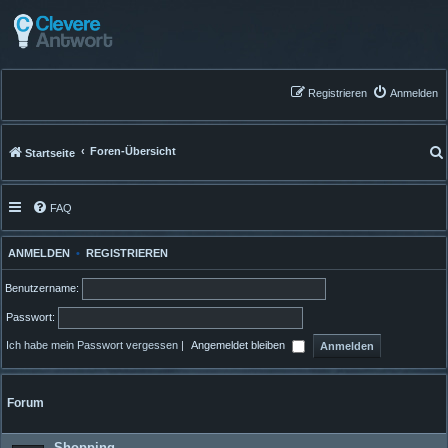
Registrieren
Anmelden
Foren-Übersicht
Startseite
FAQ
ANMELDEN
•
REGISTRIEREN
Benutzername:
Passwort:
Ich habe mein Passwort vergessen
|
Angemeldet bleiben
Forum
Shopping