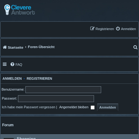
Registrieren
Anmelden
Foren-Übersicht
Startseite
FAQ
ANMELDEN
•
REGISTRIEREN
Benutzername:
Passwort:
Ich habe mein Passwort vergessen
|
Angemeldet bleiben
Forum
Shopping