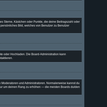
ies Sterne, Kästchen oder Punkte, die deine Beitragszahl oder
n persönliches Bild, welches von Benutzer zu Benutzer
mote oder Hochladen. Die Board-Administration kann
taktieren.
wie Moderatoren und Administratoren. Normalerweise kannst du
e, nur um deinen Rang zu erhöhen — die meisten Boards dulden