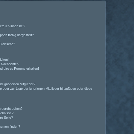
ete ich ihnen bei?
en farbig dargestellt?
tartseite?
icken!
 Nachrichten!
ed dieses Forums erhalten!
d ignorierten Mitglieder?
e oder zur Liste der ignorierten Mitglieder hinzufügen oder diese
en durchsuchen?
gebnisse?
re Seite?
hemen finden?