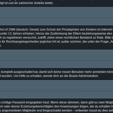
t ist und dir zahlreiche Vorteile bietet.
ct of 1998 (deutsch: Gesetz zum Schutz der Privatsphäre von Kindern im Internet v
 unter 13 Jahren erheben, hierzu die Zustimmung der Eltern beziehungsweise des 
ch zu registrieren versuchst, zutrifft, ziehe einen rechtlichen Beistand zu Rate. Bi
 für Rechtsangelegenheiten jeglicher Art ist; außer solchen, die unter der Frage 
n.
ng komplett ausgeschaltet hat, damit sich keine neuen Benutzer mehr anmelden kön
t wurden. Um Hilfe zu erhalten, wende dich an die Board-Administration.
s richtige Passwort eingegeben hast. Wenn diese stimmen, dann gibt es zwei Mög
ltern oder deiner Erziehungsberechtigten den Anweisungen folgen, die du erhalten h
eu angemeldeten Mitglieder erst freigeschaltet werden – entweder musst du dies selb