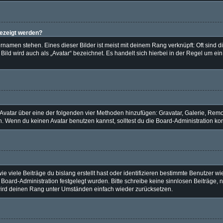
gezeigt werden?
namen stehen. Eines dieser Bilder ist meist mit deinem Rang verknüpft: Oft sind d
ild wird auch als „Avatar“ bezeichnet. Es handelt sich hierbei in der Regel um ei
n Avatar über eine der folgenden vier Methoden hinzufügen: Gravatar, Galerie, Re
 Wenn du keinen Avatar benutzen kannst, solltest du die Board-Administration kon
 viele Beiträge du bislang erstellt hast oder identifizieren bestimmte Benutzer 
r Board-Administration festgelegt wurden. Bitte schreibe keine sinnlosen Beiträg
 wird deinen Rang unter Umständen einfach wieder zurücksetzen.