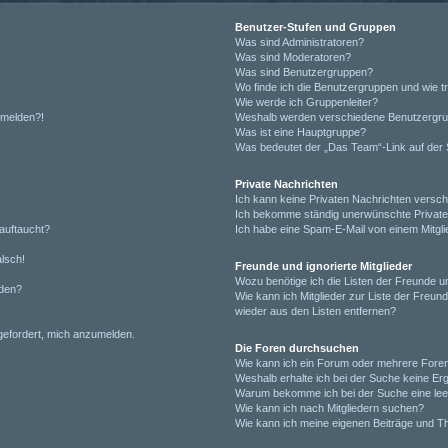
Benutzer-Stufen und Gruppen
Was sind Administratoren?
Was sind Moderatoren?
Was sind Benutzergruppen?
Wo finde ich die Benutzergruppen und wie tr
Wie werde ich Gruppenleiter?
anmelden?!
Weshalb werden verschiedene Benutzergrupp
Was ist eine Hauptgruppe?
Was bedeutet der „Das Team“-Link auf der S
Private Nachrichten
Ich kann keine Privaten Nachrichten versch
Ich bekomme ständig unerwünschte Private
auftaucht?
Ich habe eine Spam-E-Mail von einem Mitgli
alsch!
Freunde und ignorierte Mitglieder
Wozu benötige ich die Listen der Freunde un
rden?
Wie kann ich Mitglieder zur Liste der Freund
wieder aus den Listen entfernen?
fgefordert, mich anzumelden.
Die Foren durchsuchen
Wie kann ich ein Forum oder mehrere For
Weshalb erhalte ich bei der Suche keine Er
Warum bekomme ich bei der Suche eine lee
Wie kann ich nach Mitgliedern suchen?
Wie kann ich meine eigenen Beiträge und T