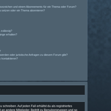
esezeichen und einem Abonnements für ein Thema oder Forum?
a setzen oder ein Thema abonnieren?
 zulässig?
hänge erhalten?
?
hwerden oder juristische Anfragen zu diesem Forum gibt?
s kontaktieren?
schreiben. Auf jeden Fall erhältst du als registriertes
d an andere Mitglieder, Beitritt zu Benutzergruppen und so