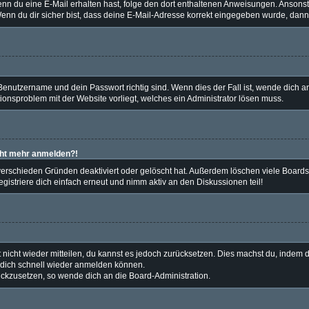
t. Wenn du eine E-Mail erhalten hast, folge den dort enthaltenen Anweisungen. Anso
enn du dir sicher bist, dass deine E-Mail-Adresse korrekt eingegeben wurde, dann 
 Benutzername und dein Passwort richtig sind. Wenn dies der Fall ist, wende dich 
tionsproblem mit der Website vorliegt, welches ein Administrator lösen muss.
icht mehr anmelden?!
verschieden Gründen deaktiviert oder gelöscht hat. Außerdem löschen viele Boards 
istriere dich einfach erneut und nimm aktiv an den Diskussionen teil!
t nicht wieder mitteilen, du kannst es jedoch zurücksetzen. Dies machst du, indem
u dich schnell wieder anmelden können.
rückzusetzen, so wende dich an die Board-Administration.