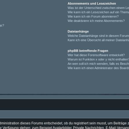
Abonnements und Lesezeichen
Was ist der Unterschied zwischen einem L
Wie kann ich ein Lesezeichen auf ein Them
Wie kann ich ein Forum abonnieren?
Wie deaktiviere ich meine Abonnements?
gs?
Dateianhänge
Welche Dateianhänge sind in diesem Forum
Kann ich eine Übersicht all meiner Dateian
phpBB betreffende Fragen
Wer hat diese Forensoftware entwickelt?
Warum ist Funktion x oder y nicht enthalten
An wen soll ich mich wenden, falls es Besc
Wie kann ich einen Administrator des Board
inistration dieses Forums entscheidet, ob du registriert sein musst, um Beiträge zu 
zur Verfügung stehen: zum Beispiel Avatarbilder, Private Nachrichten, E-Mail-Versan