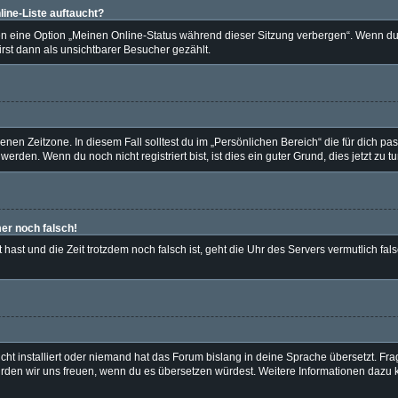
ine-Liste auftaucht?
en eine Option „Meinen Online-Status während dieser Sitzung verbergen“. Wenn du 
rst dann als unsichtbarer Besucher gezählt.
nen Zeitzone. In diesem Fall solltest du im „Persönlichen Bereich“ die für dich pass
rden. Wenn du noch nicht registriert bist, ist dies ein guter Grund, dies jetzt zu tu
mer noch falsch!
lt hast und die Zeit trotzdem noch falsch ist, geht die Uhr des Servers vermutlich fa
ht installiert oder niemand hat das Forum bislang in deine Sprache übersetzt. Fra
t, würden wir uns freuen, wenn du es übersetzen würdest. Weitere Informationen daz