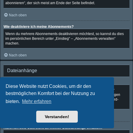
abonnieren“, der sich meist am Ende der Seite befindet.
Nach oben
Wie deaktiviere ich meine Abonnements?
Wenn du mehrere Abonnements deaktivieren möchtest, so kannst du dies
im persönlichen Bereich unter „Einstieg“ – „Abonnements verwalten“
machen.
Nach oben
Dateianhänge
Welche Dateianhänge sind in diesem Forum zulässig?
Diese Website nutzt Cookies, um dir den
Die Board-Administration kann bestimmte Dateitypen zulassen oder
bestmöglichen Komfort bei der Nutzung zu
verbieten. Falls du dir nicht sicher bist, welche Dateitypen du anhängen
kannst und du Unterstützung benötigst, wende dich bitte an die Board-
bieten.
Mehr erfahren
Administration.
Nach oben
Verstanden!
Kann ich eine Übersicht all meiner Dateianhänge erhalten?