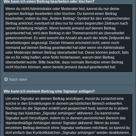
Wie kann ich einen Beitrag bearbeiten oder löschen?
Wenn du nicht Administrator oder Moderator bist, kannst du nur deine
eigenen Beiträge bearbeiten oder löschen. Du kannst einen Beitrag
bearbeiten, indem du das „Ändere Beitrag“-Symbol für den entsprechenden
Beitrag anklickst; eventuell ist dies nur für einen begrenzten Zeitraum nach
seiner Erstellung möglich. Wenn bereits jemand auf deinen Beitrag
geantwortet hat, wird dein Beitrag in der Themenansicht als überarbeitet
gekennzeichnet. Es wird sowohl die Anzahl als auch der letzte Zeitpunkt der
Bearbeitungen angezeigt. Dieser Hinweis erscheint nicht, wenn noch
niemand auf deinen Beitrag geantwortet hat oder wenn ein Administrator
oder Moderator deinen Beitrag überarbeitet hat. Diese können jedoch, falls
sie es für nötig halten, eine Notiz hinterlassen, warum dein Beitrag
überarbeitet wurde. Bitte beachte, dass normale Benutzer einen Beitrag
nicht löschen können, wenn bereits jemand darauf geantwortet hat.
Nach oben
Wie kann ich meinem Beitrag eine Signatur anfügen?
Um eine Signatur an deinen Beitrag anzufügen, musst du zunächst eine
solche in den Einstellungen in deinem persönlichen Bereich entwerfen.
Nachdem du die Signatur erstellt und gespeichert hast, kannst du in jedem
Beitrag das Kästchen „Signatur anhängen“ aktivieren. Du kannst eine
Signatur auch hinzufügen, indem du in deinem persönlichen Bereich das
standardmäßige Anhängen deiner Signatur aktivierst. Wenn du einen
einzelnen Beitrag dennoch ohne Signatur verfassen möchtest, so kannst du
dort einfach das Kontrollkästchen „Signatur anhängen“ wieder deaktivieren.