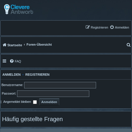
Registrieren
Anmelden
Foren-Übersicht
Startseite
FAQ
ANMELDEN
•
REGISTRIEREN
Benutzername:
Passwort:
|
Angemeldet bleiben
Häufig gestellte Fragen