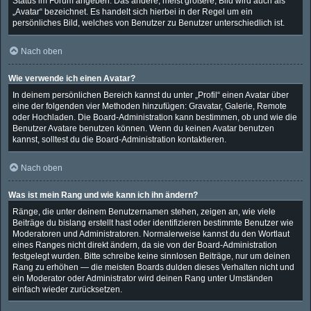
Status im Forum angeben. Das andere, meist größere, Bild wird auch als
„Avatar“ bezeichnet. Es handelt sich hierbei in der Regel um ein
persönliches Bild, welches von Benutzer zu Benutzer unterschiedlich ist.
Nach oben
Wie verwende ich einen Avatar?
In deinem persönlichen Bereich kannst du unter „Profil“ einen Avatar über
eine der folgenden vier Methoden hinzufügen: Gravatar, Galerie, Remote
oder Hochladen. Die Board-Administration kann bestimmen, ob und wie die
Benutzer Avatare benutzen können. Wenn du keinen Avatar benutzen
kannst, solltest du die Board-Administration kontaktieren.
Nach oben
Was ist mein Rang und wie kann ich ihn ändern?
Ränge, die unter deinem Benutzernamen stehen, zeigen an, wie viele
Beiträge du bislang erstellt hast oder identifizieren bestimmte Benutzer wie
Moderatoren und Administratoren. Normalerweise kannst du den Wortlaut
eines Ranges nicht direkt ändern, da sie von der Board-Administration
festgelegt wurden. Bitte schreibe keine sinnlosen Beiträge, nur um deinen
Rang zu erhöhen — die meisten Boards dulden dieses Verhalten nicht und
ein Moderator oder Administrator wird deinen Rang unter Umständen
einfach wieder zurücksetzen.