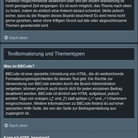
Funktion möglicherweise deaktiviert oder seit der letzten Markierung ist
nicht genügend Zeit vergangen. Es ist auch möglich, das Thema nach oben
zu holen, indem du einfach eine Antwort darauf schreibst. Stelle jedoch
sicher, dass du die Regeln dieses Boards beachtest! Es wird meist nicht
gerne gesehen, wenn ohne triftigen Grund auf alte oder abgeschlossene
Themen geantwortet wird.
Nach oben
Textformatierung und Thementypen
Was ist BBCode?
BBCode ist eine spezielle Umsetzung von HTML, die dir weitreichende
Formatierungsmöglichkeiten für deinen Text gibt. Die Rechte zur
Verwendung von BBCode werden durch die Board-Administration
vergeben, können jedoch auch durch dich für jeden einzelnen Beitrag
deaktiviert werden. BBCode ist ähnlich wie HTML aufgebaut, jedoch
werden Tags von eckigen („[“ und „]“) statt spitzen („<“ und „>“) Klammern
eingeschlossen. Weitere Informationen zu BBCode findest du auf einer
speziellen Hilfe-Seite, die von der Seite zur Beitragserstellung aus
zugänglich ist.
Nach oben
Kann ich HTML benutzen?