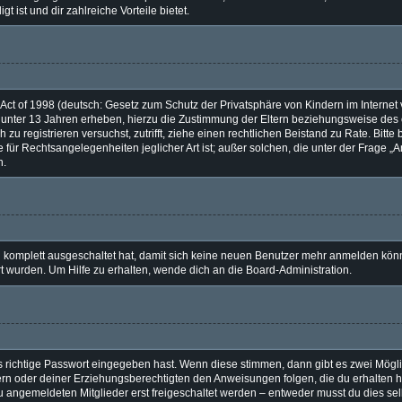
t ist und dir zahlreiche Vorteile bietet.
ct of 1998 (deutsch: Gesetz zum Schutz der Privatsphäre von Kindern im Internet v
 unter 13 Jahren erheben, hierzu die Zustimmung der Eltern beziehungsweise des 
ch zu registrieren versuchst, zutrifft, ziehe einen rechtlichen Beistand zu Rate. Bi
 für Rechtsangelegenheiten jeglicher Art ist; außer solchen, die unter der Frage 
n.
ng komplett ausgeschaltet hat, damit sich keine neuen Benutzer mehr anmelden kön
t wurden. Um Hilfe zu erhalten, wende dich an die Board-Administration.
s richtige Passwort eingegeben hast. Wenn diese stimmen, dann gibt es zwei Mög
ltern oder deiner Erziehungsberechtigten den Anweisungen folgen, die du erhalten h
eu angemeldeten Mitglieder erst freigeschaltet werden – entweder musst du dies selb