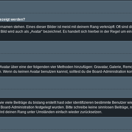
gezeigt werden?
namen stehen. Eines dieser Bilder ist meist mit deinem Rang verknüpft: Oft sind d
ild wird auch als „Avatar“ bezeichnet. Es handelt sich hierbei in der Regel um ei
n Avatar über eine der folgenden vier Methoden hinzufügen: Gravatar, Galerie, Re
 Wenn du keinen Avatar benutzen kannst, solltest du die Board-Administration kon
 viele Beiträge du bislang erstellt hast oder identifizieren bestimmte Benutzer 
r Board-Administration festgelegt wurden. Bitte schreibe keine sinnlosen Beiträg
 wird deinen Rang unter Umständen einfach wieder zurücksetzen.