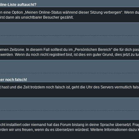
ine-Liste auftaucht?
en eine Option „Meinen Online-Status während dieser Sitzung verbergen“. Wenn du 
rst dann als unsichtbarer Besucher gezählt.
nen Zeitzone. In diesem Fall solltest du im „Persönlichen Bereich“ die für dich pass
rden. Wenn du noch nicht registriert bist, ist dies ein guter Grund, dies jetzt zu tu
mer noch falsch!
lt hast und die Zeit trotzdem noch falsch ist, geht die Uhr des Servers vermutlich fa
ht installiert oder niemand hat das Forum bislang in deine Sprache übersetzt. Fra
t, würden wir uns freuen, wenn du es übersetzen würdest. Weitere Informationen daz