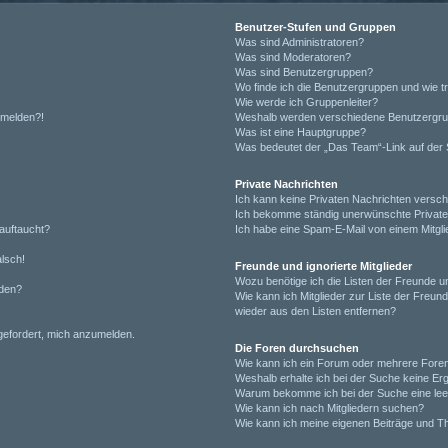
Benutzer-Stufen und Gruppen
Was sind Administratoren?
Was sind Moderatoren?
Was sind Benutzergruppen?
Wo finde ich die Benutzergruppen und wie tr
Wie werde ich Gruppenleiter?
anmelden?!
Weshalb werden verschiedene Benutzergrupp
Was ist eine Hauptgruppe?
Was bedeutet der „Das Team“-Link auf der S
Private Nachrichten
Ich kann keine Privaten Nachrichten versch
Ich bekomme ständig unerwünschte Private
auftaucht?
Ich habe eine Spam-E-Mail von einem Mitgli
alsch!
Freunde und ignorierte Mitglieder
Wozu benötige ich die Listen der Freunde un
rden?
Wie kann ich Mitglieder zur Liste der Freund
wieder aus den Listen entfernen?
fgefordert, mich anzumelden.
Die Foren durchsuchen
Wie kann ich ein Forum oder mehrere For
Weshalb erhalte ich bei der Suche keine Er
Warum bekomme ich bei der Suche eine lee
Wie kann ich nach Mitgliedern suchen?
Wie kann ich meine eigenen Beiträge und T