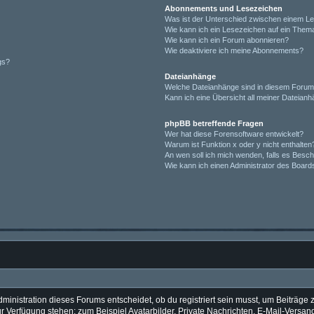
Abonnements und Lesezeichen
Was ist der Unterschied zwischen einem L
Wie kann ich ein Lesezeichen auf ein Them
Wie kann ich ein Forum abonnieren?
Wie deaktiviere ich meine Abonnements?
gs?
Dateianhänge
Welche Dateianhänge sind in diesem Forum
Kann ich eine Übersicht all meiner Dateian
phpBB betreffende Fragen
Wer hat diese Forensoftware entwickelt?
Warum ist Funktion x oder y nicht enthalten
An wen soll ich mich wenden, falls es Besc
Wie kann ich einen Administrator des Board
inistration dieses Forums entscheidet, ob du registriert sein musst, um Beiträge zu 
zur Verfügung stehen: zum Beispiel Avatarbilder, Private Nachrichten, E-Mail-Versan