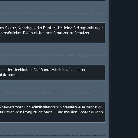
ies Sterne, Kästchen oder Punkte, die deine Beitragszahl oder
n persönliches Bild, welches von Benutzer zu Benutzer
mote oder Hochladen. Die Board-Administration kann
taktieren.
wie Moderatoren und Administratoren. Normalerweise kannst du
e, nur um deinen Rang zu erhöhen — die meisten Boards dulden