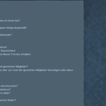
ete ich ihnen bei?
en farbig dargestellt?
tartseite?
icken!
 Nachrichten!
ed dieses Forums erhalten!
d ignorierten Mitglieder?
e oder zur Liste der ignorierten Mitglieder hinzufügen oder diese
en durchsuchen?
gebnisse?
re Seite?
hemen finden?