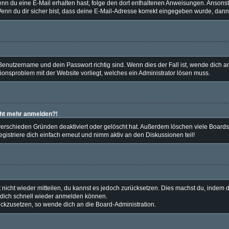
t. Wenn du eine E-Mail erhalten hast, folge den dort enthaltenen Anweisungen. Anso
enn du dir sicher bist, dass deine E-Mail-Adresse korrekt eingegeben wurde, dann 
 Benutzername und dein Passwort richtig sind. Wenn dies der Fall ist, wende dich 
tionsproblem mit der Website vorliegt, welches ein Administrator lösen muss.
icht mehr anmelden?!
verschieden Gründen deaktiviert oder gelöscht hat. Außerdem löschen viele Boards 
istriere dich einfach erneut und nimm aktiv an den Diskussionen teil!
t nicht wieder mitteilen, du kannst es jedoch zurücksetzen. Dies machst du, indem
u dich schnell wieder anmelden können.
rückzusetzen, so wende dich an die Board-Administration.