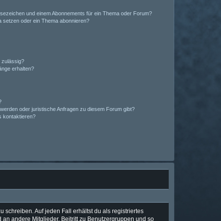
esezeichen und einem Abonnements für ein Thema oder Forum?
a setzen oder ein Thema abonnieren?
 zulässig?
hänge erhalten?
?
hwerden oder juristische Anfragen zu diesem Forum gibt?
s kontaktieren?
schreiben. Auf jeden Fall erhältst du als registriertes
d an andere Mitglieder, Beitritt zu Benutzergruppen und so