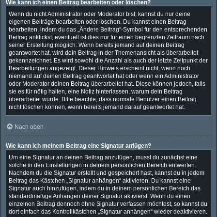
Wie kann ich einen Beitrag bearbeiten oder löschen?
Wenn du nicht Administrator oder Moderator bist, kannst du nur deine
eigenen Beiträge bearbeiten oder löschen. Du kannst einen Beitrag
bearbeiten, indem du das „Ändere Beitrag“-Symbol für den entsprechenden
Beitrag anklickst; eventuell ist dies nur für einen begrenzten Zeitraum nach
seiner Erstellung möglich. Wenn bereits jemand auf deinen Beitrag
geantwortet hat, wird dein Beitrag in der Themenansicht als überarbeitet
gekennzeichnet. Es wird sowohl die Anzahl als auch der letzte Zeitpunkt der
Bearbeitungen angezeigt. Dieser Hinweis erscheint nicht, wenn noch
niemand auf deinen Beitrag geantwortet hat oder wenn ein Administrator
oder Moderator deinen Beitrag überarbeitet hat. Diese können jedoch, falls
sie es für nötig halten, eine Notiz hinterlassen, warum dein Beitrag
überarbeitet wurde. Bitte beachte, dass normale Benutzer einen Beitrag
nicht löschen können, wenn bereits jemand darauf geantwortet hat.
Nach oben
Wie kann ich meinem Beitrag eine Signatur anfügen?
Um eine Signatur an deinen Beitrag anzufügen, musst du zunächst eine
solche in den Einstellungen in deinem persönlichen Bereich entwerfen.
Nachdem du die Signatur erstellt und gespeichert hast, kannst du in jedem
Beitrag das Kästchen „Signatur anhängen“ aktivieren. Du kannst eine
Signatur auch hinzufügen, indem du in deinem persönlichen Bereich das
standardmäßige Anhängen deiner Signatur aktivierst. Wenn du einen
einzelnen Beitrag dennoch ohne Signatur verfassen möchtest, so kannst du
dort einfach das Kontrollkästchen „Signatur anhängen“ wieder deaktivieren.