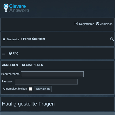
Registrieren
Anmelden
Foren-Übersicht
Startseite
FAQ
ANMELDEN
•
REGISTRIEREN
Benutzername:
Passwort:
|
Angemeldet bleiben
Häufig gestellte Fragen