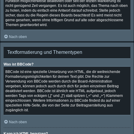
Funktion möglicherweise deaktiviert oder seit der letzten Markierung ist
nicht genügend Zeit vergangen. Es ist auch möglich, das Thema nach oben
zu holen, indem du einfach eine Antwort darauf schreibst. Stelle jedoch
sicher, dass du die Regeln dieses Boards beachtest! Es wird meist nicht
gerne gesehen, wenn ohne triftigen Grund auf alte oder abgeschlossene
Themen geantwortet wird.
Nach oben
Textformatierung und Thementypen
Was ist BBCode?
BBCode ist eine spezielle Umsetzung von HTML, die dir weitreichende
Formatierungsmöglichkeiten für deinen Text gibt. Die Rechte zur
Verwendung von BBCode werden durch die Board-Administration
vergeben, können jedoch auch durch dich für jeden einzelnen Beitrag
deaktiviert werden. BBCode ist ähnlich wie HTML aufgebaut, jedoch
werden Tags von eckigen („[“ und „]“) statt spitzen („<“ und „>“) Klammern
eingeschlossen. Weitere Informationen zu BBCode findest du auf einer
speziellen Hilfe-Seite, die von der Seite zur Beitragserstellung aus
zugänglich ist.
Nach oben
Kann ich HTML benutzen?