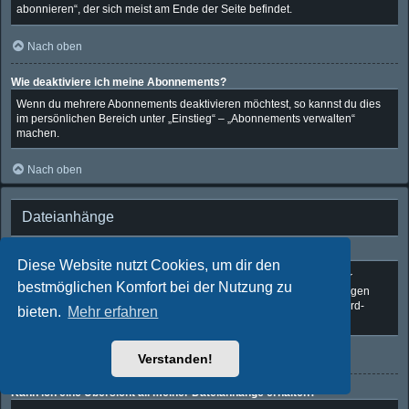
abonnieren“, der sich meist am Ende der Seite befindet.
Nach oben
Wie deaktiviere ich meine Abonnements?
Wenn du mehrere Abonnements deaktivieren möchtest, so kannst du dies
im persönlichen Bereich unter „Einstieg“ – „Abonnements verwalten“
machen.
Nach oben
Dateianhänge
Welche Dateianhänge sind in diesem Forum zulässig?
Diese Website nutzt Cookies, um dir den
Die Board-Administration kann bestimmte Dateitypen zulassen oder
bestmöglichen Komfort bei der Nutzung zu
verbieten. Falls du dir nicht sicher bist, welche Dateitypen du anhängen
kannst und du Unterstützung benötigst, wende dich bitte an die Board-
bieten.
Mehr erfahren
Administration.
Nach oben
Verstanden!
Kann ich eine Übersicht all meiner Dateianhänge erhalten?