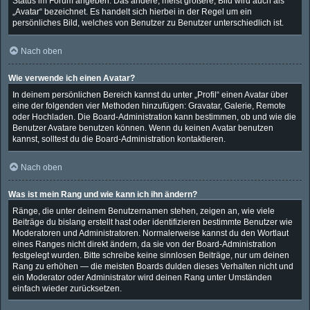
Status im Forum angeben. Das andere, meist größere, Bild wird auch als
„Avatar“ bezeichnet. Es handelt sich hierbei in der Regel um ein
persönliches Bild, welches von Benutzer zu Benutzer unterschiedlich ist.
Nach oben
Wie verwende ich einen Avatar?
In deinem persönlichen Bereich kannst du unter „Profil“ einen Avatar über
eine der folgenden vier Methoden hinzufügen: Gravatar, Galerie, Remote
oder Hochladen. Die Board-Administration kann bestimmen, ob und wie die
Benutzer Avatare benutzen können. Wenn du keinen Avatar benutzen
kannst, solltest du die Board-Administration kontaktieren.
Nach oben
Was ist mein Rang und wie kann ich ihn ändern?
Ränge, die unter deinem Benutzernamen stehen, zeigen an, wie viele
Beiträge du bislang erstellt hast oder identifizieren bestimmte Benutzer wie
Moderatoren und Administratoren. Normalerweise kannst du den Wortlaut
eines Ranges nicht direkt ändern, da sie von der Board-Administration
festgelegt wurden. Bitte schreibe keine sinnlosen Beiträge, nur um deinen
Rang zu erhöhen — die meisten Boards dulden dieses Verhalten nicht und
ein Moderator oder Administrator wird deinen Rang unter Umständen
einfach wieder zurücksetzen.