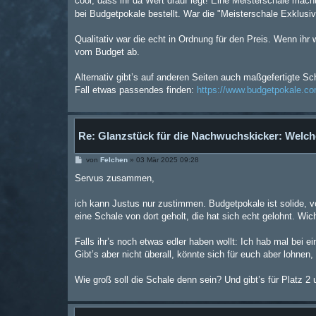
cool, dass ihr da Wert drauf legt! Eine Meisterschale macht
g
bei Budgetpokale bestellt. War die "Meisterschale Exklusiv
Qualitativ war die echt in Ordnung für den Preis. Wenn ih
vom Budget ab.
Alternativ gibt’s auf anderen Seiten auch maßgefertigte Sc
Fall etwas passendes finden:
https://www.budgetpokale.com/
Re: Glanzstück für die Nachwuchskicker: Welch
B
von
Felchen
»
03 Mär 2025 09:28
e
i
Servus zusammen,
t
r
a
ich kann Justus nur zustimmen. Budgetpokale ist solide, vo
g
eine Schale von dort geholt, die hat sich echt gelohnt. Wich
Falls ihr’s noch etwas edler haben wollt: Ich hab mal bei 
Gibt’s aber nicht überall, könnte sich für euch aber lohnen
Wie groß soll die Schale denn sein? Und gibt’s für Platz 2