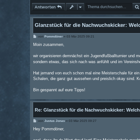
Antworten
Glanzstück für die Nachwuchskicker: Welc
B
von
Pommdöner
»
03 Mär 2025 09:21
e
i
Moin zusammen,
t
r
a
wir organisieren demnächst ein Jugendfußballturnier und m
g
sondern etwas, das sich nach was anfühlt und im Vereinsh
Hat jemand von euch schon mal eine Meisterschale für ein
Schalen, die ganz gut aussehen und preislich okay sind. 
Bin gespannt auf eure Tipps!
Re: Glanzstück für die Nachwuchskicker: Welch
B
von
Justus Jonas
»
03 Mär 2025 09:27
e
i
Hey Pommdöner,
t
r
a