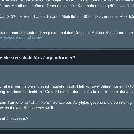
 echt was her, gerade für die jungen Kicker. Ich hab mal für ein U13-Turnier 
", aus Metall mit schönem Gravurschild. Die Kids haben sich gefühlt wie die 
r was Größeres wollt, haben die auch Modelle mit 40 cm Durchmesser. Aber hän
halen, aber die kosten dann gleich mal das Doppelte. Auf der Seite kann man 
de/meister ... eller.html
e Meisterschale fürs Jugendturnier?
r allem wenn’s preislich nicht ausufern soll. Hab vor zwei Jahren für ein F-J
tig ist, dass ihr direkt mit Gravur bestellt, dann gibt’s keine Rennerei danach.
einem Turnier eine "Champions"-Schale aus Acrylglas gesehen, die sah richtig
, wenn ihr was Besonderes wollt.
 und 3 auch was?