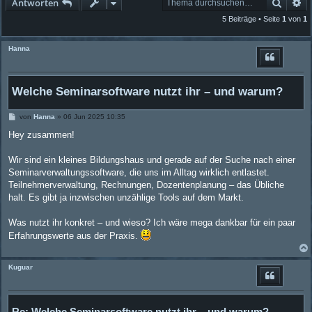
Suche
Er
Antworten
5 Beiträge • Seite
1
von
1
Hanna
Welche Seminarsoftware nutzt ihr – und warum?
B
von
Hanna
»
06 Jun 2025 10:35
e
i
Hey zusammen!
t
r
a
Wir sind ein kleines Bildungshaus und gerade auf der Suche nach einer
g
Seminarverwaltungssoftware, die uns im Alltag wirklich entlastet.
Teilnehmerverwaltung, Rechnungen, Dozentenplanung – das Übliche
halt. Es gibt ja inzwischen unzählige Tools auf dem Markt.
Was nutzt ihr konkret – und wieso? Ich wäre mega dankbar für ein paar
Erfahrungswerte aus der Praxis.
Kuguar
Re: Welche Seminarsoftware nutzt ihr – und warum?