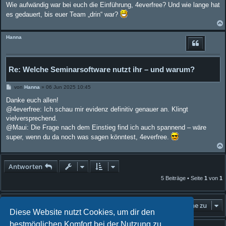
Wie aufwändig war bei euch die Einführung, 4everfree? Und wie lange hat
es gedauert, bis euer Team „drin“ war?
Hanna
Re: Welche Seminarsoftware nutzt ihr – und warum?
B
von
Hanna
»
06 Jun 2025 10:45
e
i
Danke euch allen!
t
@4everfree: Ich schau mir evidenz definitiv genauer an. Klingt
r
a
vielversprechend.
g
@Maui: Die Frage nach dem Einstieg find ich auch spannend – wäre
super, wenn du da noch was sagen könntest, 4everfree.
Antworten
5 Beiträge • Seite
1
von
1
Gehe zu
Diese Website nutzt Cookies, um dir den
bestmöglichen Komfort bei der Nutzung zu