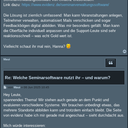
Link dazu:
https://www.evidenz.de/seminarverwaltungssoftware/
Die Lösung ist ziemlich umfassend: Man kann Veranstaltungen anlegen,
Teilnehmer verwalten, automatisiert Mails verschicken und sogar
Feedbackbögen digital abbilden. Was mir besonders gefällt: Man kann
die Oberfläche individuell anpassen und die Support-Leute sind sehr
reaktionsschnell – was echt Gold wert ist.
Vielleicht schaut ihr mal rein, Hanna?
Maui
Re: Welche Seminarsoftware nutzt ihr – und warum?
B
von
Maui
»
06 Jun 2025 10:45
e
i
Hey Leute,
t
spannendes Thema! Wir stehen auch gerade an dem Punkt und
r
a
evaluieren verschiedene Systeme. Wir brauchen unbedingt etwas, das
g
mehrere Standorte abbilden kann und trotzdem einfach bleibt. Die Seite
von evidenz habe ich mir gerade mal angeschaut – sieht durchdacht aus.
Mich würde interessieren: