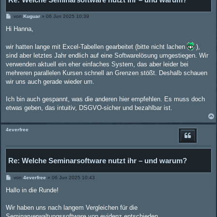
B
von
Kuguar
»
06 Jun 2025 10:39
e
i
Hi Hanna,
t
r
a
wir hatten lange mit Excel-Tabellen gearbeitet (bitte nicht lachen
),
g
sind aber letztes Jahr endlich auf eine Softwarelösung umgestiegen. Wir
verwenden aktuell ein eher einfaches System, das aber leider bei
mehreren parallelen Kursen schnell an Grenzen stößt. Deshalb schauen
wir uns auch gerade wieder um.
Ich bin auch gespannt, was die anderen hier empfehlen. Es muss doch
etwas geben, das intuitiv, DSGVO-sicher und bezahlbar ist.
4everfree
Re: Welche Seminarsoftware nutzt ihr – und warum?
B
von
4everfree
»
06 Jun 2025 10:43
e
i
Hallo in die Runde!
t
r
a
Wir haben uns nach langem Vergleichen für die
g
Seminarverwaltungssoftware von evidenz entschieden.