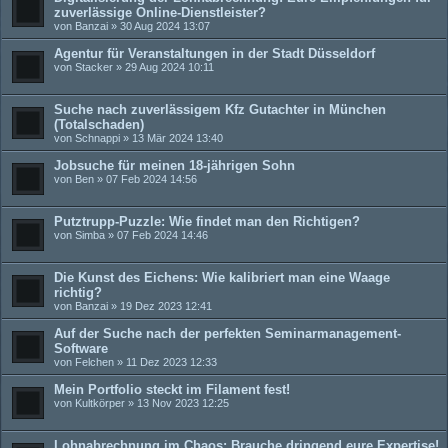
zuverlässige Online-Dienstleister?
von
Banzai
» 30 Aug 2024 13:07
Agentur für Veranstaltungen in der Stadt Düsseldorf
von
Stacker
» 29 Aug 2024 10:11
Suche nach zuverlässigem Kfz Gutachter in München
(Totalschaden)
von
Schnappi
» 13 Mär 2024 13:40
Jobsuche für meinen 18-jährigen Sohn
von
Ben
» 07 Feb 2024 14:56
Putztrupp-Puzzle: Wie findet man den Richtigen?
von
Simba
» 07 Feb 2024 14:46
Die Kunst des Eichens: Wie kalibriert man eine Waage
richtig?
von
Banzai
» 19 Dez 2023 12:41
Auf der Suche nach der perfekten Seminarmanagement-
Software
von
Felchen
» 11 Dez 2023 12:33
Mein Portfolio steckt im Filament fest!
von
Kultkörper
» 13 Nov 2023 12:25
Lohnabrechnung im Chaos: Brauche dringend eure Expertise!