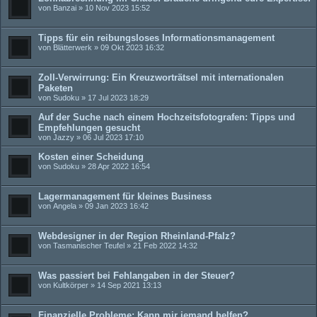
von
Banzai
» 10 Nov 2023 15:52
Tipps für ein reibungsloses Informationsmanagement
von
Blätterwerk
» 09 Okt 2023 16:32
Zoll-Verwirrung: Ein Kreuzworträtsel mit internationalen
Paketen
von
Sudoku
» 17 Jul 2023 18:29
Auf der Suche nach einem Hochzeitsfotografen: Tipps und
Empfehlungen gesucht
von
Jazzy
» 06 Jul 2023 17:10
Kosten einer Scheidung
von
Sudoku
» 28 Apr 2022 16:54
Lagermanagement für kleines Business
von
Angela
» 09 Jan 2023 16:42
Webdesigner in der Region Rheinland-Pfalz?
von
Tasmanischer Teufel
» 21 Feb 2022 14:32
Was passiert bei Fehlangaben in der Steuer?
von
Kultkörper
» 14 Sep 2021 13:13
Finanzielle Probleme: Kann mir jemand helfen?